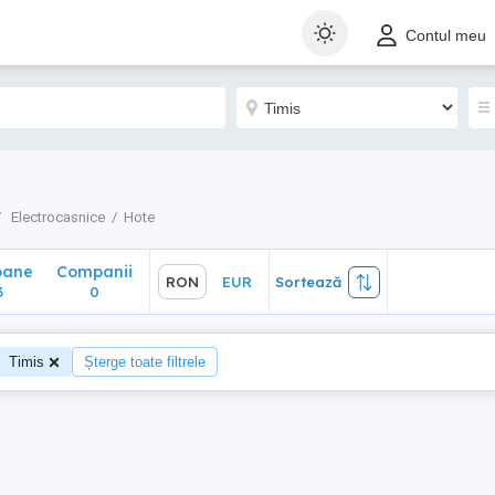
ane
Companii
RON
EUR
Sortează
Contul meu
0
Electrocasnice
Hote
oane
Companii
RON
EUR
Sortează
3
0
Timis
Șterge toate filtrele