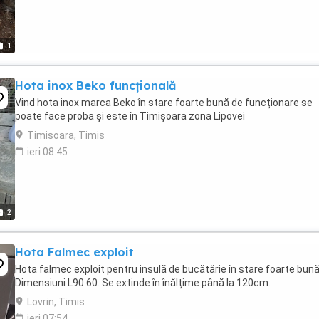
1
Hota inox Beko funcțională
Vind hota inox marca Beko în stare foarte bună de funcționare se
poate face proba și este în Timișoara zona Lipovei
Timisoara, Timis
ieri 08:45
2
Hota Falmec exploit
Hota falmec exploit pentru insulă de bucătărie în stare foarte bună
Dimensiuni L90 60. Se extinde în înălțime până la 120cm.
Lovrin, Timis
ieri 07:54