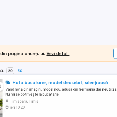
 din pagina anunțului.
Vezi detalii
nă:
20
50
Hota bucatarie, model deosebit, silențioasă
Vând hota din imagini, model nou, adusă din Germania dar neutiliza
Nu mi se potrivește la bucătărie
Timisoara, Timis
ieri 10:20