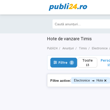
publi
24
.ro
Toate
Perso
Filtre
2
13
13
Hote de vanzare Timis
Publi24
Anunțuri
Timis
Electronice
Toate
Pers
Filtre
2
13
1
→
Filtre active:
Electronice
Hote