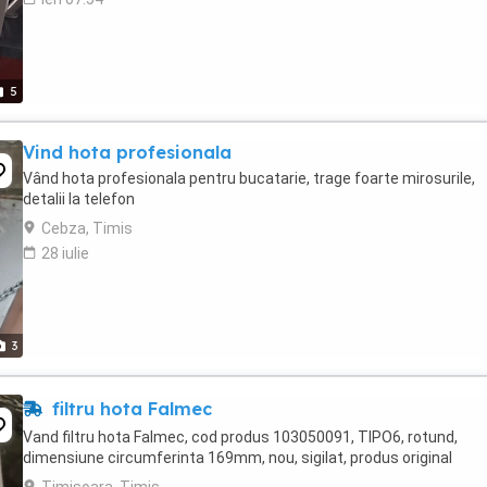
5
Vind hota profesionala
Vând hota profesionala pentru bucatarie, trage foarte mirosurile,
detalii la telefon
Cebza, Timis
28 iulie
3
filtru hota Falmec
Vand filtru hota Falmec, cod produs 103050091, TIPO6, rotund,
dimensiune circumferinta 169mm, nou, sigilat, produs original