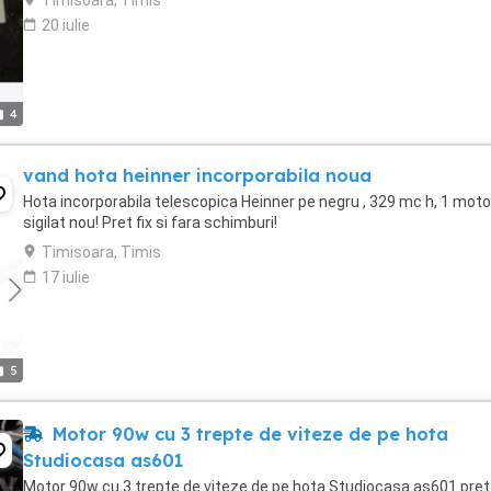
Timisoara, Timis
20 iulie
4
vand hota heinner incorporabila noua
Hota incorporabila telescopica Heinner pe negru , 329 mc h, 1 moto
sigilat nou! Pret fix si fara schimburi!
Timisoara, Timis
17 iulie
5
Motor 90w cu 3 trepte de viteze de pe hota
Studiocasa as601
Motor 90w cu 3 trepte de viteze de pe hota Studiocasa as601 pret