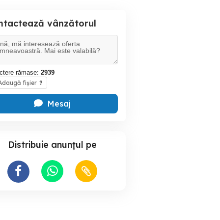
ntactează vânzătorul
ctere rămase:
2939
daugă fișier
?
Mesaj
Distribuie anunțul pe