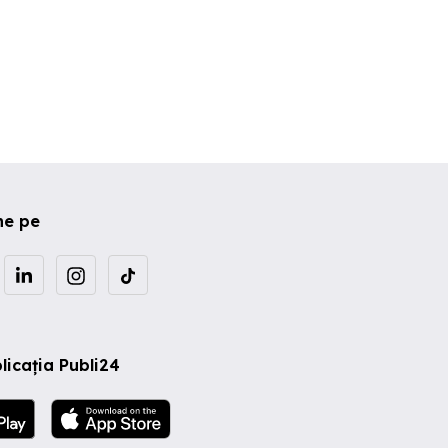
ne pe
licația Publi24