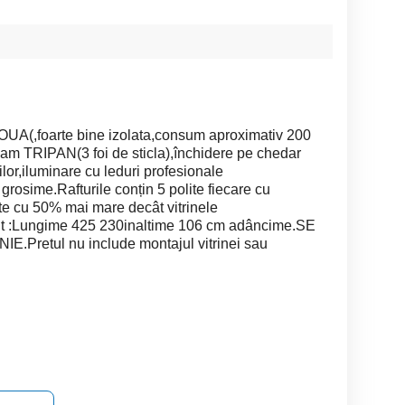
, NOUA(,foarte bine izolata,consum aproximativ 200
eam TRIPAN(3 foi de sticla),închidere pe chedar
or,iluminare cu leduri profesionale
grosime.Rafturile conțin 5 polite fiecare cu
cu 50% mai mare decât vitrinele
unt :Lungime 425 230inaltime 106 cm adâncime.SE
retul nu include montajul vitrinei sau