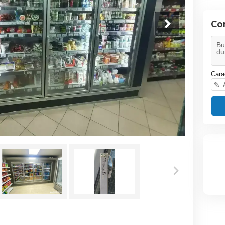
Co
Cara
A