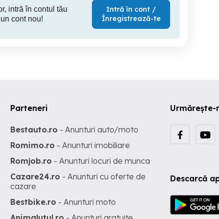
r, intră în contul tău
Intră în cont /
Înregistrează-te
 un cont nou!
Parteneri
Urmărește-
Bestauto.ro
- Anunturi auto/moto
Romimo.ro
- Anunturi imobiliare
Romjob.ro
- Anunturi locuri de munca
Cazare24.ro
- Anunturi cu oferte de
Descarcă ap
cazare
Bestbike.ro
- Anunturi moto
Animalutul.ro
- Anunturi gratuite