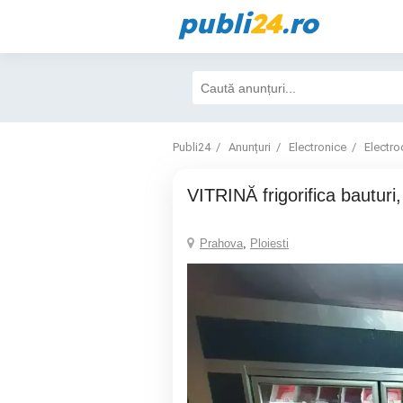
publi
24
.ro
Publi24
Anunțuri
Electronice
Electro
VITRINĂ frigorifica baut
Prahova
,
Ploiesti