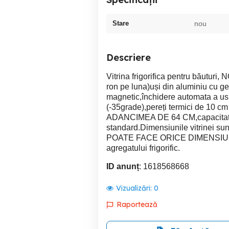
Stare
nou
Descriere
Vitrina frigorifica pentru băuturi
ron pe luna)uși din aluminiu cu g
magnetic,închidere automata a usil
(-35grade),pereți termici de 10 cm 
ADANCIMEA DE 64 CM,capacitate 
standard.Dimensiunile vitrinei s
POATE FACE ORICE DIMENSIUNIE.P
agregatului frigorific.
ID anunț
: 1618568668
Vizualizări:
0
Raportează