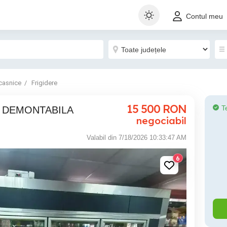
Contul meu
casnice
Frigidere
15 500
RON
T
uri, DEMONTABILA
negociabil
Valabil din 7/18/2026 10:33:47 AM
6