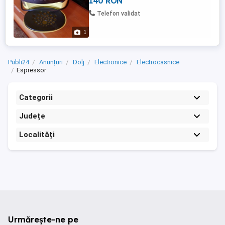
140 RON
Telefon validat
1
Publi24
Anunțuri
Dolj
Electronice
Electrocasnice
Espressor
Categorii
Județe
Localități
Urmărește-ne pe