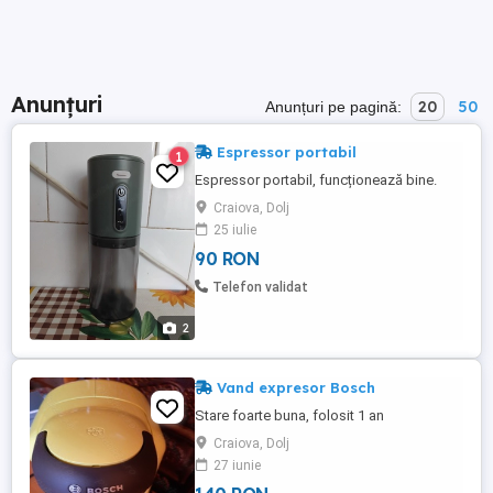
Anunțuri
20
50
Anunțuri pe pagină:
Espressor portabil
1
Espressor portabil, funcționează bine.
Craiova, Dolj
25 iulie
90 RON
Telefon validat
2
Vand expresor Bosch
Stare foarte buna, folosit 1 an
Craiova, Dolj
27 iunie