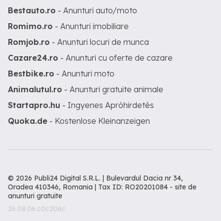
Bestauto.ro
- Anunturi auto/moto
Romimo.ro
- Anunturi imobiliare
Romjob.ro
- Anunturi locuri de munca
Cazare24.ro
- Anunturi cu oferte de cazare
Bestbike.ro
- Anunturi moto
Animalutul.ro
- Anunturi gratuite animale
Startapro.hu
- Ingyenes Apróhirdetés
Quoka.de
- Kostenlose Kleinanzeigen
© 2026 Publi24 Digital S.R.L. | Bulevardul Dacia nr 34,
Oradea 410346, Romania | Tax ID: RO20201084 -
site de
anunturi gratuite
26.08.06.c0c206c