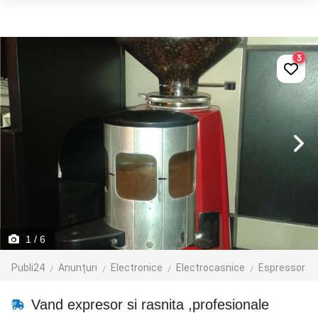
3
1
/ 6
Publi24
Anunțuri
Electronice
Electrocasnice
Espressor
Vand expresor si rasnita ,profesionale