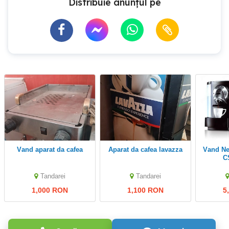
Distribuie anunțul pe
vand aparat da cafea
aparat da cafea lavazza
Vand Nespresso Gemini
C
Tandarei
Tandarei
1,000 RON
1,100 RON
5