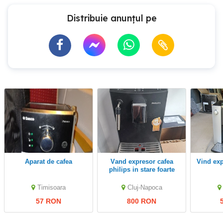
Distribuie anunțul pe
Aparat de cafea
vand expresor cafea
Vind expresor cafea Jura
philips in stare foarte
buna.
Timisoara
Cluj-Napoca
57 RON
800 RON