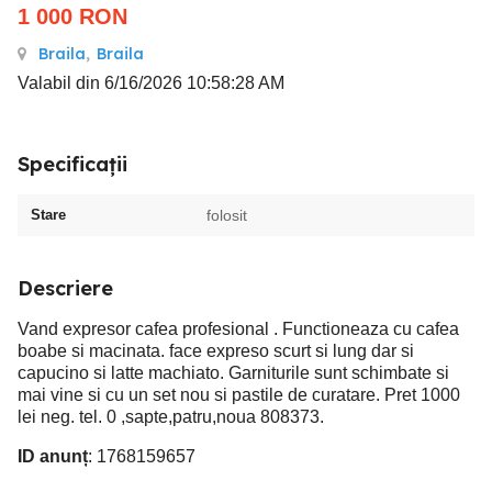
1 000
RON
Braila
,
Braila
Valabil din 6/16/2026 10:58:28 AM
Specificații
Stare
folosit
Descriere
Vand expresor cafea profesional . Functioneaza cu cafea
boabe si macinata. face expreso scurt si lung dar si
capucino si latte machiato. Garniturile sunt schimbate si
mai vine si cu un set nou si pastile de curatare. Pret 1000
lei neg. tel. 0 ,sapte,patru,noua 808373.
ID anunț
: 1768159657