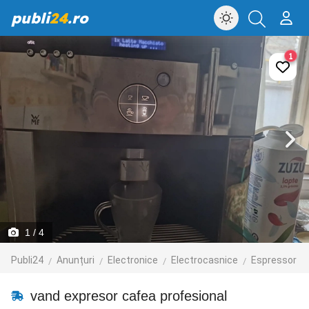
publi
24
.ro
1
1
/ 4
Publi24
Anunțuri
Electronice
Electrocasnice
Espressor
vand expresor cafea profesional