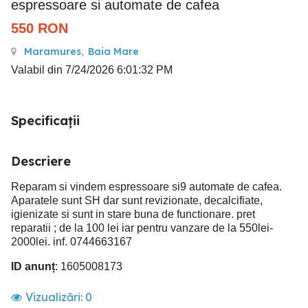
espressoare si automate de cafea
550
RON
Maramures
,
Baia Mare
Valabil din 7/24/2026 6:01:32 PM
Specificații
Descriere
Reparam si vindem espressoare si9 automate de cafea.
Aparatele sunt SH dar sunt revizionate, decalcifiate,
igienizate si sunt in stare buna de functionare. pret
reparatii ; de la 100 lei iar pentru vanzare de la 550lei-
2000lei. inf. 0744663167
ID anunț
: 1605008173
Vizualizări:
0