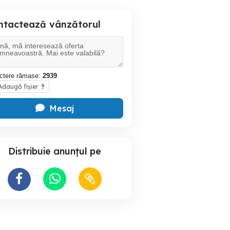
ntactează vânzătorul
ctere rămase:
2939
daugă fișier
?
Mesaj
Distribuie anunțul pe