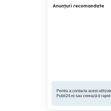
Anunțuri recomandate
Vanzare electrocasnice
vand masina de 
pa
Campina
1,100 RON
Pentru a contacta acest utilizato
Publi24.ro sau creează-ți rapid