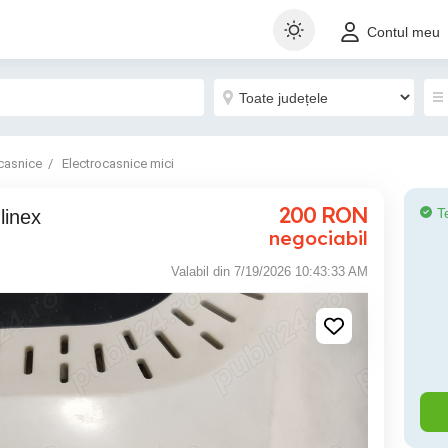
Contul meu
casnice
Electrocasnice mici
200
RON
T
linex
negociabil
Valabil din 7/19/2026 10:43:33 AM