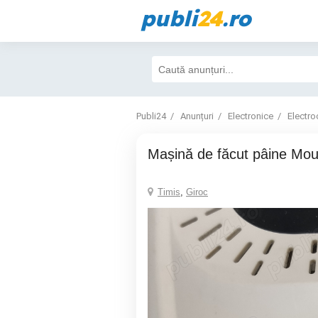
publi
24
.ro
Publi24
Anunțuri
Electronice
Electro
Mașină de făcut pâine Mou
Timis
,
Giroc