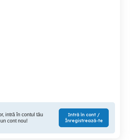
facut
kukirin g2
Vand robot de bucatarie
ine cu coacere Alaska
SE
Dumbravita
Bobda
Cl
200 RON
1,900 RON
20
r, intră în contul tău
Intră în cont /
Înregistrează-te
 un cont nou!