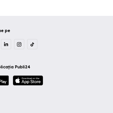
ne pe
licația Publi24