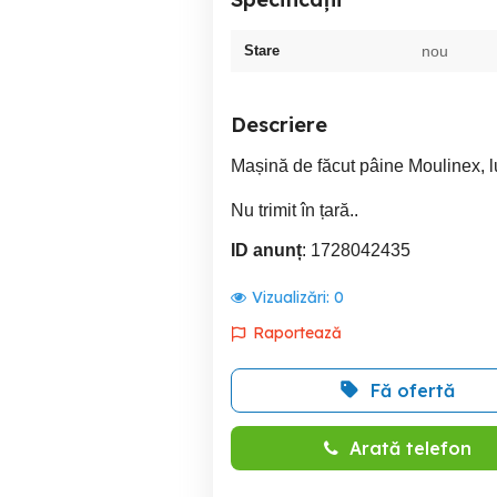
Stare
nou
Descriere
Mașină de făcut pâine Moulinex, l
Nu trimit în țară..
ID anunț
: 1728042435
Vizualizări:
0
Raportează
Fă ofertă
Arată telefon