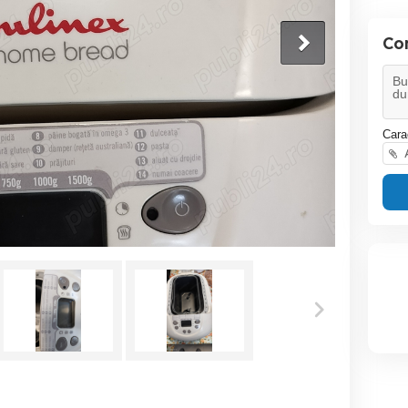
Co
Cara
A