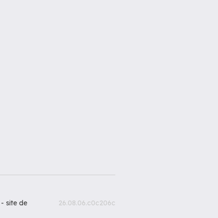
 -
site de
26.08.06.c0c206c