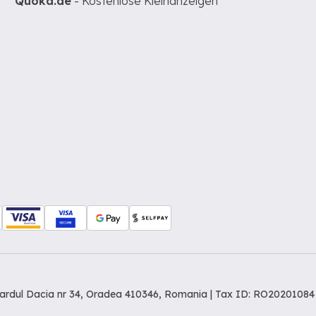
Quoka.de
- Kostenlose Kleinanzeigen
levardul Dacia nr 34, Oradea 410346, Romania | Tax ID: RO20201084