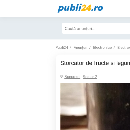
publi
24
.ro
Publi24
Anunțuri
Electronice
Electro
Storcator de fructe si leg
Bucuresti
,
Sector 2