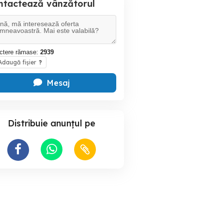
ntactează vânzătorul
ctere rămase:
2939
daugă fișier
?
Mesaj
Distribuie anunțul pe