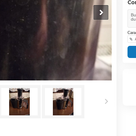
Co
Cara
A