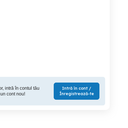
on whirlpool
Cuptor cu microunde
Cuptor
167b m14=2m167b m16
functional
Pitesti
Timisoara
150 RON
160 RON
12
r, intră în contul tău
Intră în cont /
Înregistrează-te
 un cont nou!