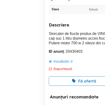
Stare
folosit
Descriere
Storcator de fructe produs de VINC
cap suc 1 litru diametru acces fru
Putere motor 700 w 2 viteze din ca
ID anunț
: 20430403
Vizualizări:
0
Raportează
Fă ofertă
Anunțuri recomandate