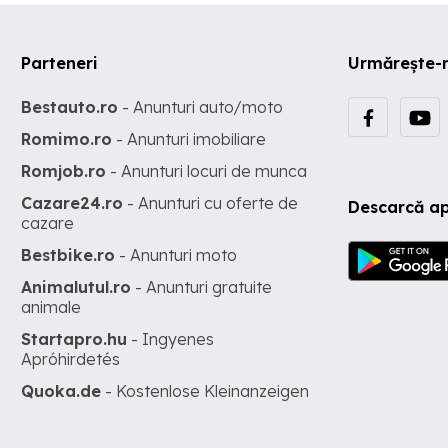
Parteneri
Urmărește-
Bestauto.ro
- Anunturi auto/moto
Romimo.ro
- Anunturi imobiliare
Romjob.ro
- Anunturi locuri de munca
Cazare24.ro
- Anunturi cu oferte de
Descarcă ap
cazare
Bestbike.ro
- Anunturi moto
Animalutul.ro
- Anunturi gratuite
animale
Startapro.hu
- Ingyenes
Apróhirdetés
Quoka.de
- Kostenlose Kleinanzeigen