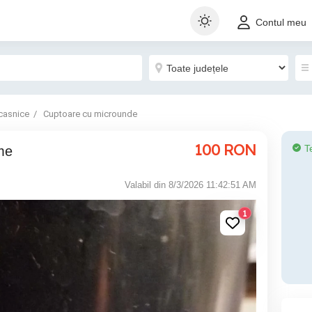
Contul meu
casnice
Cuptoare cu microunde
100
RON
T
ume
Valabil din 8/3/2026 11:42:51 AM
1