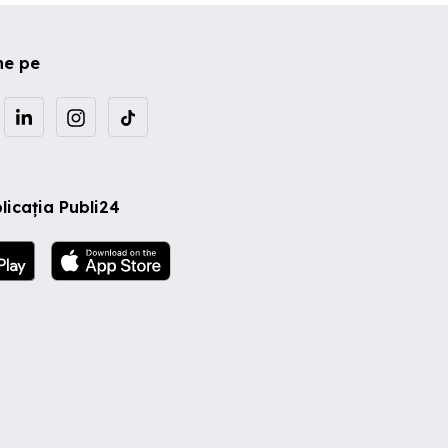
ne pe
licația Publi24