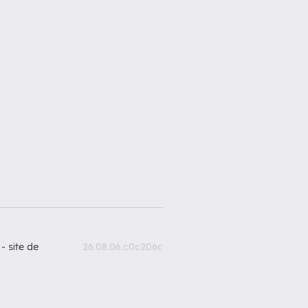
 -
site de
26.08.06.c0c206c