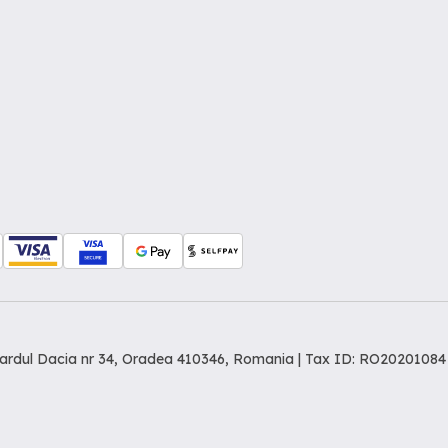
levardul Dacia nr 34, Oradea 410346, Romania | Tax ID: RO20201084