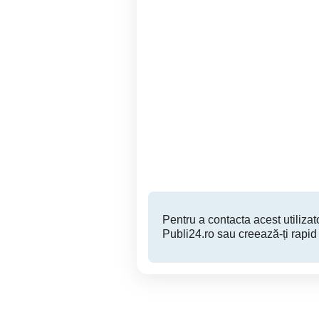
Cuptor microunde
magnetr
2m
Timisoara
260 RON
Pentru a contacta acest utilizato
Publi24.ro sau creează-ți rapid