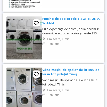
Masina de spalat Miele SOFTRONIC
W 4164
Cu o experiență de peste , doua decenii in
domeniu electrocasnicelor și peste 250
produse pe stoc ! La noi găsiți mașina de
Timisoara, Timis
spălat rufe Miele SOFTRONIC W 4164 cu
1 ianuarie
încărcare frontală, adusa din Germania în
stare perfectă de funcționare. Programe
spălare: - Spălare rufe bumbac - Spălare
rufe ușoare - ...
Vând mașini de spălat de la 400 de
lei în tot județul Timiș
Vând mașini de spălat de la 400 de lei în
tot județul Timiș
Timisoara, Timis
1 ianuarie