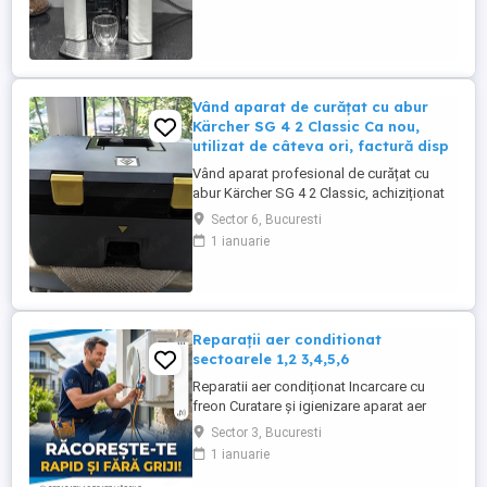
măcinată, fiind ideal atât pentru acasă, cât
și pentru birou. - Preț: 700 lei -Se oferă
factură și ...
Vând aparat de curățat cu abur
Kärcher SG 4 2 Classic Ca nou,
utilizat de câteva ori, factură disp
Vând aparat profesional de curățat cu
abur Kärcher SG 4 2 Classic, achiziționat
la sfârșitul lunii aprilie 2026. A foat utilizat
Sector 6, Bucuresti
doar de câteva ori. -Stare estetică și
1 ianuarie
tehnică foarte bună, funcționează perfect.
-Se vinde cu toate accesoriile originale. -
Factură disponibilă. Este un aparat
profesional, ...
Reparații aer conditionat
sectoarele 1,2 3,4,5,6
Reparatii aer condiționat Incarcare cu
freon Curatare și igienizare aparat aer
condiționat cu solutii profesionale Revizii
Sector 3, Bucuresti
și mentenanță Demontare aparat aer
1 ianuarie
condiționat