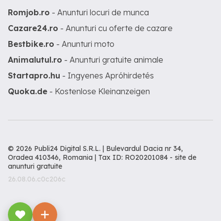
Romjob.ro
- Anunturi locuri de munca
Cazare24.ro
- Anunturi cu oferte de cazare
Bestbike.ro
- Anunturi moto
Animalutul.ro
- Anunturi gratuite animale
Startapro.hu
- Ingyenes Apróhirdetés
Quoka.de
- Kostenlose Kleinanzeigen
© 2026 Publi24 Digital S.R.L. | Bulevardul Dacia nr 34,
Oradea 410346, Romania | Tax ID: RO20201084 -
site de
anunturi gratuite
26.08.06.c0c206c