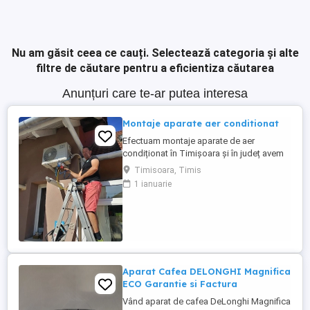
Nu am găsit ceea ce cauți.
Selectează categoria și alte
filtre de căutare pentru a eficientiza căutarea
Anunțuri care te-ar putea interesa
Montaje aparate aer conditionat
Efectuam montaje aparate de aer
condiționat în Timișoara și în județ avem
experiență de peste 10 ani ,oferim
Timisoara, Timis
garanția montajului efectuam igienizarea
1 ianuarie
,mentenanță aparatelor ,reparam încărcăm
cu freon ,după programare in maxim 2,3
zile
Aparat Cafea DELONGHI Magnifica
ECO Garantie si Factura
Vând aparat de cafea DeLonghi Magnifica