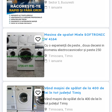
condiționat cu solutii profesionale Revizii
Sector 3, Bucuresti
și mentenanță Demontare aparat aer
1 ianuarie
condiționat
Masina de spalat Miele SOFTRONIC
W 4164
Cu o experiență de peste , doua decenii in
domeniu electrocasnicelor și peste 250
produse pe stoc ! La noi găsiți mașina de
Timisoara, Timis
spălat rufe Miele SOFTRONIC W 4164 cu
1 ianuarie
încărcare frontală, adusa din Germania în
stare perfectă de funcționare. Programe
spălare: - Spălare rufe bumbac - Spălare
rufe ușoare - ...
Vând mașini de spălat de la 400 de
lei în tot județul Timiș
Vând mașini de spălat de la 400 de lei în
tot județul Timiș
Timisoara, Timis