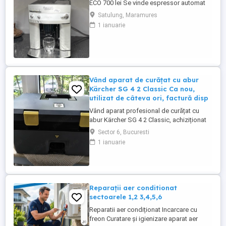
ECO 700 lei Se vinde espressor automat
DeLonghi Magnifica ECO, în stare foarte
Satulung, Maramures
bună de funcționare. Prepară espresso,
1 ianuarie
cafea și cappuccino cu cafea boabe sau
măcinată, fiind ideal atât pentru acasă, cât
și pentru birou. - Preț: 700 lei -Se oferă
factură și ...
Vând aparat de curățat cu abur
Kärcher SG 4 2 Classic Ca nou,
utilizat de câteva ori, factură disp
Vând aparat profesional de curățat cu
abur Kärcher SG 4 2 Classic, achiziționat
la sfârșitul lunii aprilie 2026. A foat utilizat
Sector 6, Bucuresti
doar de câteva ori. -Stare estetică și
1 ianuarie
tehnică foarte bună, funcționează perfect.
-Se vinde cu toate accesoriile originale. -
Factură disponibilă. Este un aparat
profesional, ...
Reparații aer conditionat
sectoarele 1,2 3,4,5,6
Reparatii aer condiționat Incarcare cu
freon Curatare și igienizare aparat aer