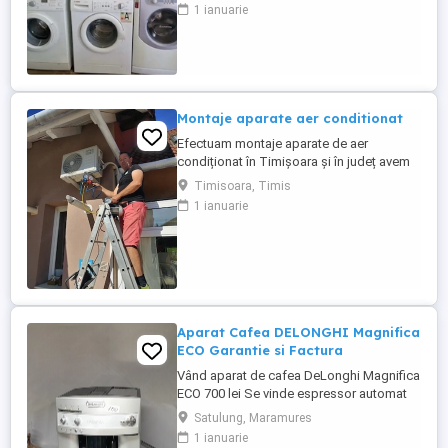
1 ianuarie
Montaje aparate aer conditionat
Efectuam montaje aparate de aer
condiționat în Timișoara și în județ avem
experiență de peste 10 ani ,oferim
Timisoara, Timis
garanția montajului efectuam igienizarea
1 ianuarie
,mentenanță aparatelor ,reparam încărcăm
cu freon ,după programare in maxim 2,3
zile
Aparat Cafea DELONGHI Magnifica
ECO Garantie si Factura
Vând aparat de cafea DeLonghi Magnifica
ECO 700 lei Se vinde espressor automat
DeLonghi Magnifica ECO, în stare foarte
Satulung, Maramures
bună de funcționare. Prepară espresso,
1 ianuarie
cafea și cappuccino cu cafea boabe sau