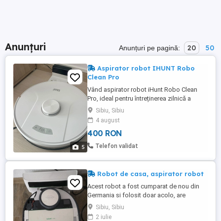
Anunțuri
20
50
Anunțuri pe pagină:
Aspirator robot IHUNT Robo
Clean Pro
Vând aspirator robot iHunt Robo Clean
Pro, ideal pentru întreținerea zilnică a
locuinței. Aspiratorul funcționează
Sibiu, Sibiu
perfect, este bine întreținut și ajută la
4 august
economisirea timpului prin curățarea
400 RON
automată a podelelor și covoarelor.
Caracteristici: -Aspirare și mop pentru o
Telefon validat
5
curățenie completă. -Navigație ...
Robot de casa, aspirator robot
Acest robot a fost cumparat de nou din
Germania si folosit doar acolo, are
Service-rile facute acolo, inclusiv
Sibiu, Sibiu
Software-ul cel nou instalat pe el. Din
2 iulie