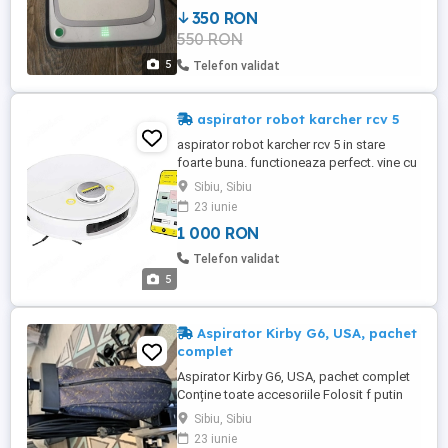
pacate la mutare mi-a scapat din mana si
350 RON
Sa spart carcasa. El totusi se aprinde si se
550 RON
incarca.
5
Telefon validat
aspirator robot karcher rcv 5
aspirator robot karcher rcv 5 in stare
foarte buna. functioneaza perfect. vine cu
accesorii de schimb.
Sibiu, Sibiu
23 iunie
1 000 RON
Telefon validat
5
Aspirator Kirby G6, USA, pachet
complet
Aspirator Kirby G6, USA, pachet complet
Conține toate accesoriile Folosit f putin
Funcționează impecabil Se oferă cadou
Sibiu, Sibiu
un sac nou + 1 curea de schimb Se poate
23 iunie