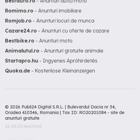
Bestauto.ro
- Anunturi auto/moto
Romimo.ro
- Anunturi imobiliare
Romjob.ro
- Anunturi locuri de munca
Cazare24.ro
- Anunturi cu oferte de cazare
Bestbike.ro
- Anunturi moto
Animalutul.ro
- Anunturi gratuite animale
Startapro.hu
- Ingyenes Apróhirdetés
Quoka.de
- Kostenlose Kleinanzeigen
© 2026 Publi24 Digital S.R.L. | Bulevardul Dacia nr 34,
Oradea 410346, Romania | Tax ID: RO20201084 -
site de
anunturi gratuite
26.08.03.eea190d