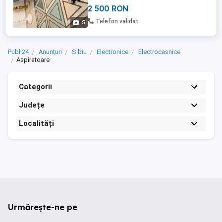
vedea proba in Cartierul arhitecților. Preț fix
2 500 RON
Telefon validat
5
Publi24
Anunțuri
Sibiu
Electronice
Electrocasnice
Aspiratoare
Categorii
Județe
Localități
Urmărește-ne pe