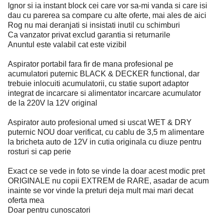
Ignor si ia instant block cei care vor sa-mi vanda si care isi
dau cu parerea sa compare cu alte oferte, mai ales de aici
Rog nu mai deranjati si insistati inutil cu schimburi
Ca vanzator privat exclud garantia si returnarile
Anuntul este valabil cat este vizibil
Aspirator portabil fara fir de mana profesional pe
acumulatori puternic BLACK & DECKER functional, dar
trebuie inlocuiti acumulatorii, cu statie suport adaptor
integrat de incarcare si alimentator incarcare acumulator
de la 220V la 12V original
Aspirator auto profesional umed si uscat WET & DRY
puternic NOU doar verificat, cu cablu de 3,5 m alimentare
la bricheta auto de 12V in cutia originala cu diuze pentru
rosturi si cap perie
Exact ce se vede in foto se vinde la doar acest modic pret
ORIGINALE nu copii EXTREM de RARE, asadar de acum
inainte se vor vinde la preturi deja mult mai mari decat
oferta mea
Doar pentru cunoscatori