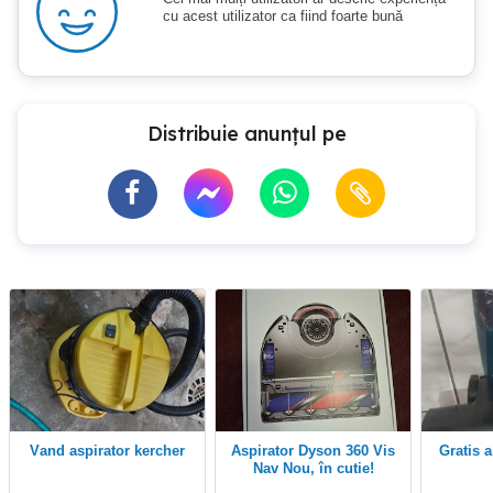
cu acest utilizator ca fiind foarte bună
Distribuie anunțul pe
vand aspirator kercher
Aspirator Dyson 360 Vis
Gratis 
Nav Nou, în cutie!