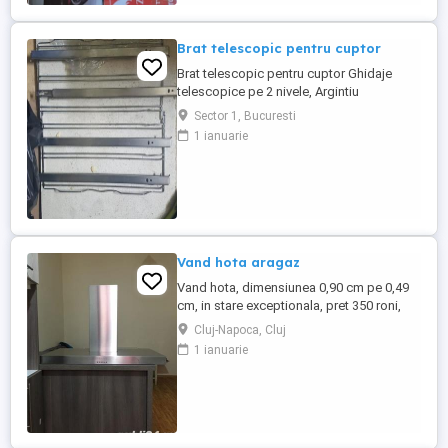
Brat telescopic pentru cuptor
Brat telescopic pentru cuptor Ghidaje
telescopice pe 2 nivele, Argintiu
Ghidaj/Sina telescopica cuptor -
Sector 1, Bucuresti
stânga/dreapta DESCRIERE Sunt noi si
1 ianuarie
foarte utile pentru a scoate tava din cuptor
fara sa mai fi nevoit sa te feresti de
temperatura ridicata din cuptor
Vand hota aragaz
Vand hota, dimensiunea 0,90 cm pe 0,49
cm, in stare exceptionala, pret 350 roni,
detali la tel
Cluj-Napoca, Cluj
1 ianuarie