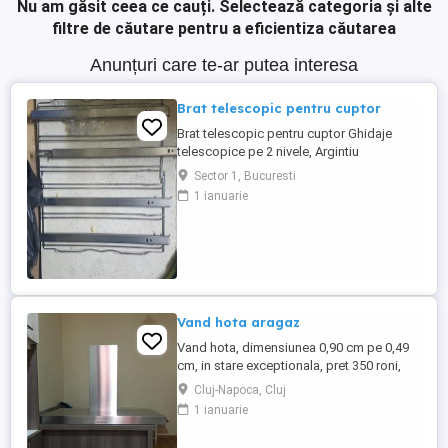
Nu am găsit ceea ce cauți.
Selectează categoria și alte
filtre de căutare pentru a eficientiza căutarea
Anunțuri care te-ar putea interesa
Brat telescopic pentru cuptor
Brat telescopic pentru cuptor Ghidaje
telescopice pe 2 nivele, Argintiu
Ghidaj/Sina telescopica cuptor -
Sector 1, Bucuresti
stânga/dreapta DESCRIERE Sunt noi si
1 ianuarie
foarte utile pentru a scoate tava din cuptor
fara sa mai fi nevoit sa te feresti de
temperatura ridicata din cuptor
Vand hota aragaz
Vand hota, dimensiunea 0,90 cm pe 0,49
cm, in stare exceptionala, pret 350 roni,
detali la tel
Cluj-Napoca, Cluj
1 ianuarie