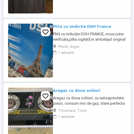
Plita cu imdictie DSH France
Plită cu inducție DSH FRANCE, noua,cutie
verificata,plita sigilată in ambalajul original
Prețul producătorului este de 600 euro. Se
Pitesti, Arges
poate verifica pe siteul producătorului.
1 ianuarie
Butoane cu ecran tactil. Suprafața netedă.
Energie curata. Ușor de curățat.
Aragaz cu doua ochiuri
Aragaz cu doua ochiuri, cu autoaprindere
piezo, consum mic de gaz, stare perfecta
de functionare si aspect impecabil
Timisoara, Timis
1 ianuarie