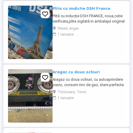
Plita cu imdictie DSH France
Plită cu inducție DSH FRANCE, noua,cutie
verificata,plita sigilată in ambalajul original
Prețul producătorului este de 600 euro. Se
Pitesti, Arges
poate verifica pe siteul producătorului.
1 ianuarie
Butoane cu ecran tactil. Suprafața netedă.
Energie curata. Ușor de curățat.
Aragaz cu doua ochiuri
Aragaz cu doua ochiuri, cu autoaprindere
piezo, consum mic de gaz, stare perfecta
de functionare si aspect impecabil
Timisoara, Timis
1 ianuarie