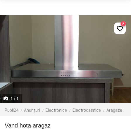
2
1
/ 1
Publi24
Anunțuri
Electronice
Electrocasnice
Aragaze
Vand hota aragaz