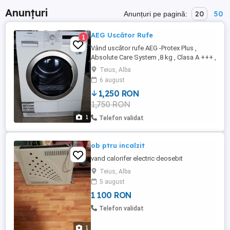
Anunțuri
20
50
Anunțuri pe pagină:
AEG Uscător Rufe
1
Vând uscător rufe AEG -Protex Plus ,
Absolute Care System ,8 kg , Clasa A +++ ,
folosit puțin .
Teius, Alba
6 august
1,250 RON
1,750 RON
1
Telefon validat
ob ptru incalzit
vand calorifer electric deosebit
Teius, Alba
5 august
1 100 RON
Telefon validat
1