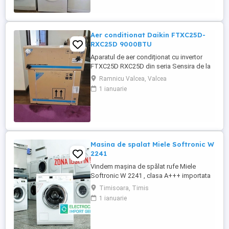
Aer conditionat Daikin FTXC25D-
RXC25D 9000BTU
Aparatul de aer condiționat cu invertor
FTXC25D RXC25D din seria Sensira de la
Daikin are o clasă energetică A++ pentru
Ramnicu Valcea, Valcea
răcire și A+ pentru încălzire.
1 ianuarie
Echipamentele sunt noi si nedesfacute din
ambalajul original
Masina de spalat Miele Softronic W
2241
Vindem mașina de spălat rufe Miele
Softronic W 2241 , clasa A+++ importata
din Germania in stare perfecta de
Timisoara, Timis
functionare. Programe spălare: Fierbere
1 ianuarie
spălare rufe bumbac Spălare bumbac
ecologic Spălare rufe usoare Spălare rufe
fine Program expres 30 minute Spălare