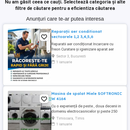
Nu am găsit ceea ce cauți.
Selectează categoria și alte
filtre de căutare pentru a eficientiza căutarea
Anunțuri care te-ar putea interesa
Reparații aer conditionat
sectoarele 1,2 3,4,5,6
Reparatii aer condiționat Incarcare cu
freon Curatare și igienizare aparat aer
condiționat cu solutii profesionale Revizii
Sector 3, Bucuresti
și mentenanță Demontare aparat aer
1 ianuarie
condiționat
Masina de spalat Miele SOFTRONIC
W 4164
Cu o experiență de peste , doua decenii in
domeniu electrocasnicelor și peste 250
produse pe stoc ! La noi găsiți mașina de
Timisoara, Timis
spălat rufe Miele SOFTRONIC W 4164 cu
1 ianuarie
încărcare frontală, adusa din Germania în