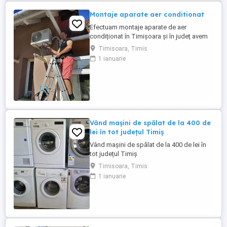
Montaje aparate aer conditionat
Efectuam montaje aparate de aer
condiționat în Timișoara și în județ avem
experiență de peste 10 ani ,oferim
Timisoara, Timis
garanția montajului efectuam igienizarea
1 ianuarie
,mentenanță aparatelor ,reparam încărcăm
cu freon ,după programare in maxim 2,3
zile
Vând mașini de spălat de la 400 de
lei în tot județul Timiș
Vând mașini de spălat de la 400 de lei în
tot județul Timiș
Timisoara, Timis
1 ianuarie