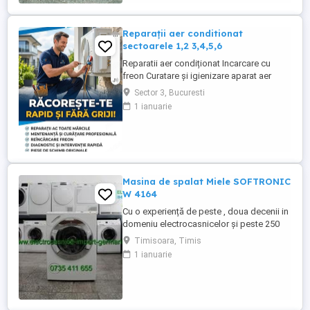
rufe lână Spălare manuală Program ...
Reparații aer conditionat
sectoarele 1,2 3,4,5,6
Reparatii aer condiționat Incarcare cu
freon Curatare și igienizare aparat aer
condiționat cu solutii profesionale Revizii
Sector 3, Bucuresti
și mentenanță Demontare aparat aer
1 ianuarie
condiționat
Masina de spalat Miele SOFTRONIC
W 4164
Cu o experiență de peste , doua decenii in
domeniu electrocasnicelor și peste 250
produse pe stoc ! La noi găsiți mașina de
Timisoara, Timis
spălat rufe Miele SOFTRONIC W 4164 cu
1 ianuarie
încărcare frontală, adusa din Germania în
stare perfectă de funcționare. Programe
spălare: - Spălare rufe bumbac - Spălare
rufe ușoare - ...