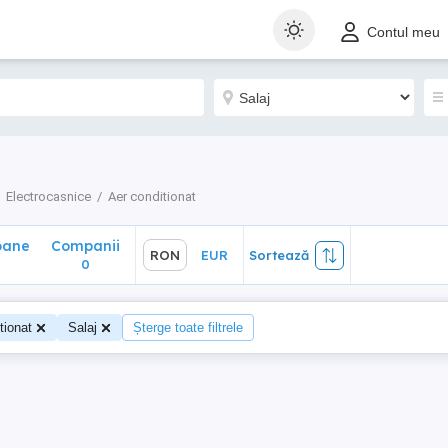
ane
Companii
RON
EUR
Sortează
Contul meu
0
Electrocasnice
Aer conditionat
oane
Companii
RON
EUR
Sortează
0
tionat
Salaj
Șterge toate filtrele