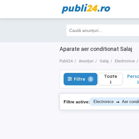
publi
24
.ro
Toate
Perso
Filtre
2
1
1
Aparate aer conditionat Salaj
Publi24
Anunțuri
Salaj
Electronice
Toate
Pers
Filtre
2
1
1
→
Filtre active:
Electronice
Aer condi