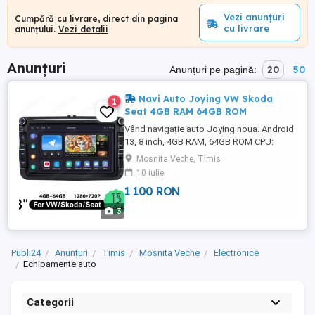
Vezi anunțuri
Cumpără cu livrare, direct din pagina
cu livrare
anunțului.
Vezi detalii
Anunțuri
20
50
Anunțuri pe pagină:
Navi Auto Joying VW Skoda
1
Seat 4GB RAM 64GB ROM
Vând navigație auto Joying noua. Android
13, 8 inch, 4GB RAM, 64GB ROM CPU:
QCM6125 Octa Core 64bit ARM 4xA73
Mosnita Veche, Timis
2.0GHz 4xA53 1.8GHz Se vinde împreună
10 iulie
cu 4CANBUS-uri pentru diferite modele de
1 100 RON
mașini, eu am cumpărat pentru Passat CC
2009. Preț achiziție: 1600
3
Publi24
Anunțuri
Timis
Mosnita Veche
Electronice
Echipamente auto
Categorii