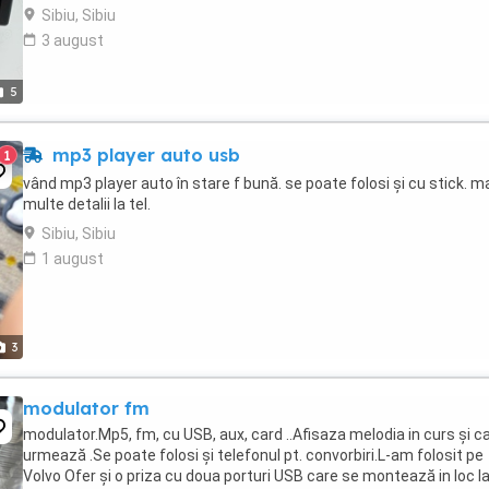
Sibiu, Sibiu
3 august
5
mp3 player auto usb
1
vând mp3 player auto în stare f bună. se poate folosi și cu stick. m
multe detalii la tel.
Sibiu, Sibiu
1 august
3
modulator fm
modulator.Mp5, fm, cu USB, aux, card ..Afisaza melodia in curs și c
urmează .Se poate folosi și telefonul pt. convorbiri.L-am folosit pe
Volvo Ofer și o priza cu doua porturi USB care se montează in loc l