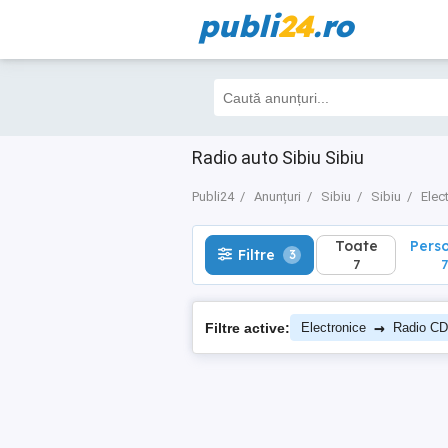
publi
24
.ro
Toate
Perso
Filtre
3
7
7
Radio auto Sibiu Sibiu
Publi24
Anunțuri
Sibiu
Sibiu
Elec
Toate
Pers
Filtre
3
7
7
→
Filtre active:
Electronice
Radio CD