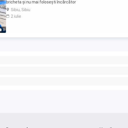
bricheta și nu mai folosești încărcător
Sibiu, Sibiu
2 iulie
3