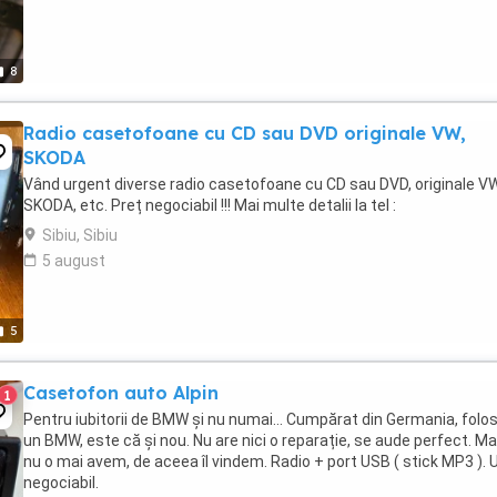
8
Radio casetofoane cu CD sau DVD originale VW,
SKODA
Vând urgent diverse radio casetofoane cu CD sau DVD, originale VW
SKODA, etc. Preț negociabil !!! Mai multe detalii la tel :
Sibiu, Sibiu
5 august
5
Casetofon auto Alpin
1
Pentru iubitorii de BMW și nu numai... Cumpărat din Germania, folos
un BMW, este că și nou. Nu are nici o reparație, se aude perfect. M
nu o mai avem, de aceea îl vindem. Radio + port USB ( stick MP3 ). 
negociabil.