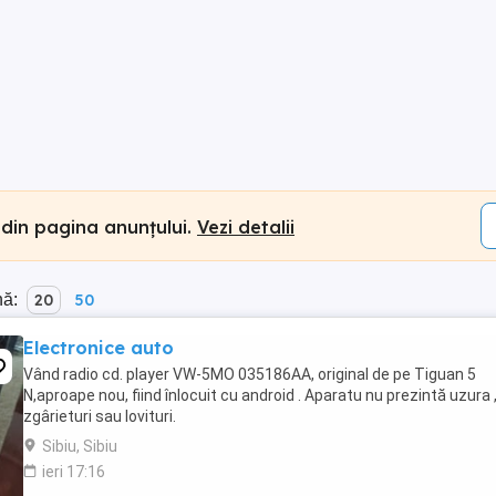
 din pagina anunțului.
Vezi detalii
nă:
20
50
Electronice auto
Vând radio cd. player VW-5MO 035186AA, original de pe Tiguan 5
N,aproape nou, fiind înlocuit cu android . Aparatu nu prezintă uzura 
zgârieturi sau lovituri.
Sibiu, Sibiu
ieri 17:16