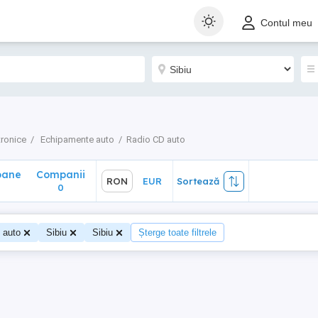
ane
Companii
RON
EUR
Sortează
Contul meu
0
tronice
Echipamente auto
Radio CD auto
oane
Companii
RON
EUR
Sortează
0
 auto
Sibiu
Sibiu
Șterge toate filtrele