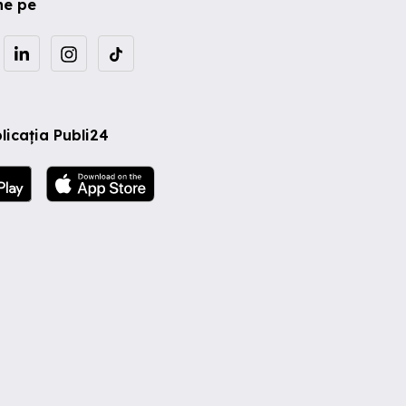
ne pe
licația Publi24