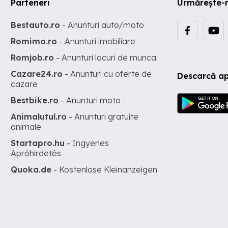
Parteneri
Urmărește-
Bestauto.ro
- Anunturi auto/moto
Romimo.ro
- Anunturi imobiliare
Romjob.ro
- Anunturi locuri de munca
Cazare24.ro
- Anunturi cu oferte de
Descarcă ap
cazare
Bestbike.ro
- Anunturi moto
Animalutul.ro
- Anunturi gratuite
animale
Startapro.hu
- Ingyenes
Apróhirdetés
Quoka.de
- Kostenlose Kleinanzeigen