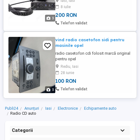
Iasi, Iasi
2020 un singur canal 22 frecventa 27.225
8 iulie
MHz, fara zgomot, probabil cea mai
200 RON
silentioasa statie Un singur canal, o
3
singură frecvență Stația CB PNI Escort HP
Telefon validat
2020 este ultima inovație marca ...
vind radio casetofon sidi pentru
masinile opel
radio casetofon cdi folosit marcă original
pentru opel
Rediu, Iasi
28 iunie
100 RON
Telefon validat
3
Publi24
Anunțuri
Iasi
Electronice
Echipamente auto
Radio CD auto
Categorii