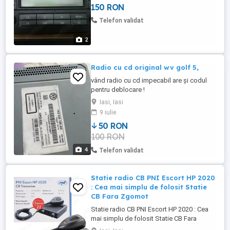
150 RON
Telefon validat
2
Radio cu cd original wv golf 5,
vând radio cu cd impecabil are și codul
pentru deblocare !
Iasi, Iasi
9 iulie
50 RON
100 RON
4
Telefon validat
Statie radio CB PNI Escort HP 2020
: Cea mai simplu de folosit Statie
CB Fara Zgomot
Statie radio CB PNI Escort HP 2020 : Cea
mai simplu de folosit Statie CB Fara
Zgomot Statie radio CB PNI Escort HP