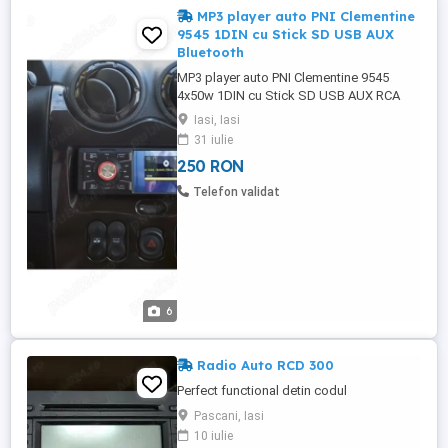
MP3 player auto PNI Clementine
9545 1DIN cu Stick SD USB AUX
Bluetooth
MP3 player auto PNI Clementine 9545
4x50w 1DIN cu Stick SD USB AUX RCA
Bluetooth Tintom.ro bld. Dacia 57 IASI
Iasi, Iasi
Luni-Vineri 10-19 Sambata 10-16
31 iulie
TRANSPORT prin curier in toata tara.
250 RON
Factura cu TVA si garantie ! Bluetooth
Player-ul MP5 PNI Clementine 9545 este
Telefon validat
dotat cu functia Bluetooth ce va permite
efectuarea ...
6
Radio Auto RCD 300
Perfect functional detin codul
Pascani, Iasi
10 iulie