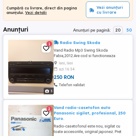
Vezi anunțuri
Cumpără cu livrare, direct din pagina
cu livrare
anunțului.
Vezi detalii
Anunțuri
20
50
Anunțuri pe pagină:
Radio Swing Skoda
1
Vand Radio Mp3 Swing Skoda
Fabia,2012.Are cod si functioneaza
ireprosabil.
Iasi, Iasi
azi 16:34
250 RON
Telefon validat
3
Vand radio-casetofon auto
2
Panasonic sigilat, profesional, 250
Euro.
Radio-casetofonul este nou, sigilat cu
toate accesoriile, original japonez. Pret