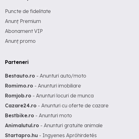
Puncte de fidelitate
Anunț Premium
Abonament VIP
Anunț promo
Parteneri
Bestauto.ro
- Anunturi auto/moto
Romimo.ro
- Anunturi imobiliare
Romjob.ro
- Anunturi locuri de munca
Cazare24.ro
- Anunturi cu oferte de cazare
Bestbike.ro
- Anunturi moto
Animalutul.ro
- Anunturi gratuite animale
Startapro.hu
- Ingyenes Apróhirdetés