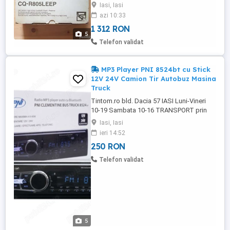
250 Euro. Contactatre la telefon .
Iasi, Iasi
azi 10:33
1 312 RON
5
Telefon validat
MP3 Player PNI 8524bt cu Stick
12V 24V Camion Tir Autobuz Masina
Truck
Tintom.ro bld. Dacia 57 IASI Luni-Vineri
10-19 Sambata 10-16 TRANSPORT prin
curier in toata tara. Factura cu TVA si
Iasi, Iasi
garantie ! Se poate monta atat pe masini
ieri 14:52
obisnuite la 12v cat si pe Camion Tir
250 RON
Autobuz Tramvai Macara etc la 24v. Putere
maxima audio 4 x 45W Radio FM USB
Telefon validat
pentru stick muzica Slot card ...
5