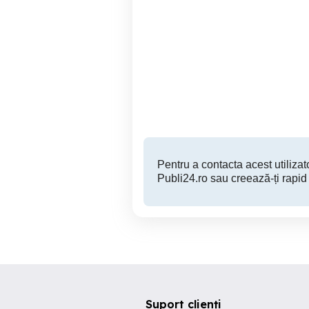
Navigatie Player Android
Gps Camion 9 Inchi Igo
Carplay VW Skoda Seat
Audi Ford Universale 1 2
4GB RAM
Iasi
399 RON
Pentru a contacta acest utilizato
Publi24.ro sau creează-ți rapid
Suport clienți