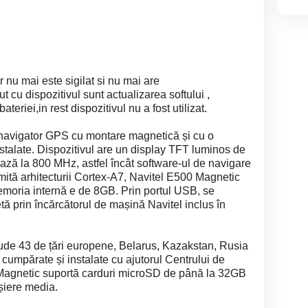
 nu mai este sigilat si nu mai are
t cu dispozitivul sunt actualizarea softului ,
ateriei,in rest dispozitivul nu a fost utilizat.
igator GPS cu montare magnetică și cu o
instalate. Dispozitivul are un display TFT luminos de
ază la 800 MHz, astfel încât software-ul de navigare
umită arhitecturii Cortex-A7, Navitel E500 Magnetic
moria internă e de 8GB. Prin portul USB, se
tă prin încărcătorul de mașină Navitel inclus în
clude 43 de țări europene, Belarus, Kazakstan, Rusia
fi cumpărate și instalate cu ajutorul Centrului de
0 Magnetic suportă carduri microSD de până la 32GB
ișiere media.