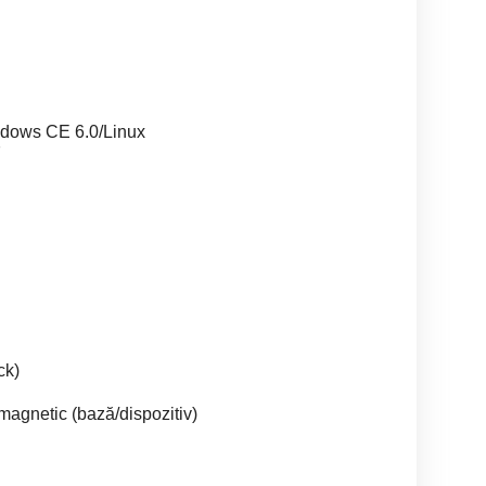
ndows CE 6.0/Linux
7
ck)
magnetic (bază/dispozitiv)