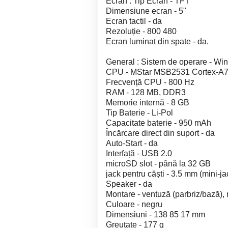
Ecran : Tip Ecran - TFT
Dimensiune ecran - 5"
Ecran tactil - da
Rezoluție - 800 480
Ecran luminat din spate - da.
General : Sistem de operare - Wi
CPU - MStar MSB2531 Cortex-A
Frecvență CPU - 800 Hz
RAM - 128 MB, DDR3
Memorie internă - 8 GB
Tip Baterie - Li-Pol
Capacitate baterie - 950 mAh
Încărcare direct din suport - da
Auto-Start - da
Interfață - USB 2.0
microSD slot - până la 32 GB
jack pentru căști - 3.5 mm (mini-ja
Speaker - da
Montare - ventuză (parbriz/bază), 
Culoare - negru
Dimensiuni - 138 85 17 mm
Greutate - 177 g