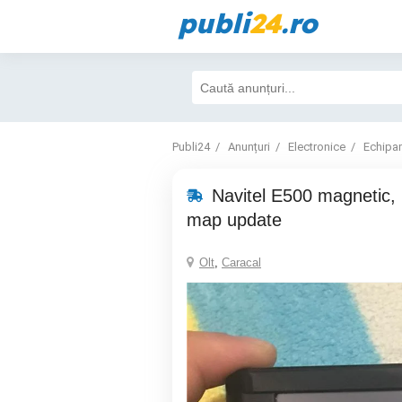
publi
24
.ro
Publi24
Anunțuri
Electronice
Echipa
Navitel E500 magnetic, F
map update
Olt
,
Caracal