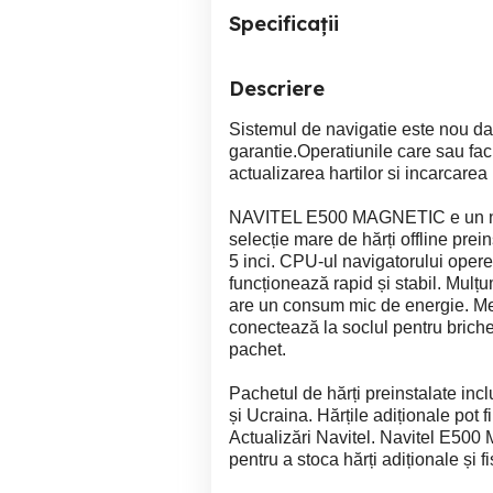
Specificații
Descriere
Sistemul de navigatie este nou dar
garantie.Operatiunile care sau facu
actualizarea hartilor si incarcarea b
NAVITEL E500 MAGNETIC e un nav
selecție mare de hărți offline pre
5 inci. CPU-ul navigatorului opere
funcționează rapid și stabil. Mulț
are un consum mic de energie. Me
conectează la soclul pentru briche
pachet.
Pachetul de hărți preinstalate in
și Ucraina. Hărțile adiționale pot 
Actualizări Navitel. Navitel E50
pentru a stoca hărți adiționale și f