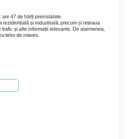
e 47 de hărți preinstalate.
a rezidențială și industrială, precum și rețeaua
e trafic și alte informații relevante. De asemenea,
nctelor de interes.