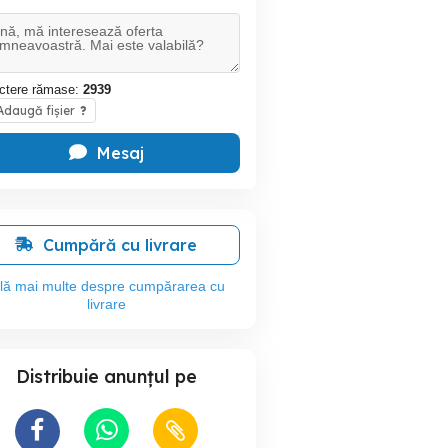
ctere rămase:
2939
daugă fișier
?
Mesaj
Cumpără cu livrare
flă mai multe despre cumpărarea cu
livrare
Distribuie anunțul pe