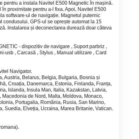
e pentru a instala Navitel E500 Magnetic în mașină.
l în proximitate pentru a-l fixa. Apoi, Navitel E500
la software-ul de navigație. Magnetul puternic
pul condusului. GPS-ul se oprește automat la 15
ă. Instalarea și deconectarea durează doar câteva
IC - dispozitiv de navigare , Suport parbriz ,
i-usb , Carcasă , Stylus , Manual utilizare , Card
vitel Navigator.
a, Austria, Belarus, Belgia, Bulgaria, Bosnia și
hă, Croația, Danemarca, Estonia, Finlanda, Franța,
ia, Islanda, Insula Man, Italia, Kazakstan, Latvia,
g, Macedonia de Nord, Malta, Moldova, Monaco,
lonia, Portugalia, România, Rusia, San Marino,
, Suedia, Elveția, Ucraina, Marea Britanie, Vatican.
 romana).