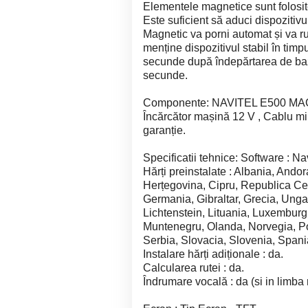
Elementele magnetice sunt folosit
Este suficient să aduci dispozitivu
Magnetic va porni automat și va ru
menține dispozitivul stabil în tim
secunde după îndepărtarea de baz
secunde.
Componente: NAVITEL E500 MAGNET
Încărcător mașină 12 V , Cablu min
garanție.
Specificatii tehnice: Software : Na
Hărți preinstalate : Albania, Andor
Herțegovina, Cipru, Republica Ce
Germania, Gibraltar, Grecia, Ungar
Lichtenstein, Lituania, Luxembur
Muntenegru, Olanda, Norvegia, Po
Serbia, Slovacia, Slovenia, Spania
Instalare hărți adiționale : da.
Calcularea rutei : da.
Îndrumare vocală : da (si in limba