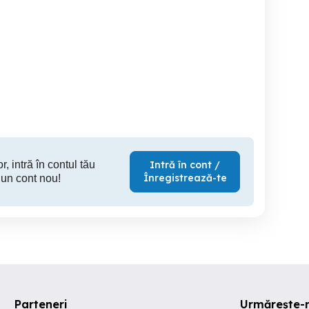
GPS Tracker Ultra Slim -
Harti GPS 2026 (autoturism
Primo Truck
100 lei!
+ camion) -
si Nextgen
harti 
Iasi
Timisoara
400 RON
100 RON
8
r, intră în contul tău
Intră în cont /
Înregistrează-te
 un cont nou!
Parteneri
Urmărește-