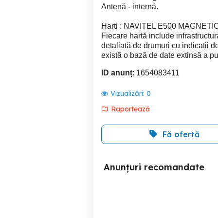
Antenă - internă.
Harti : NAVITEL E500 MAGNETIC ar
Fiecare hartă include infrastructur
detaliată de drumuri cu indicații d
există o bază de date extinsă a pu
ID anunț
: 1654083411
Vizualizări:
0
Raportează
Fă ofertă
Anunțuri recomandate