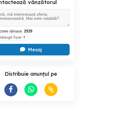
ntactează vânzătorul
ctere rămase:
2939
daugă fișier
?
Mesaj
Distribuie anunțul pe