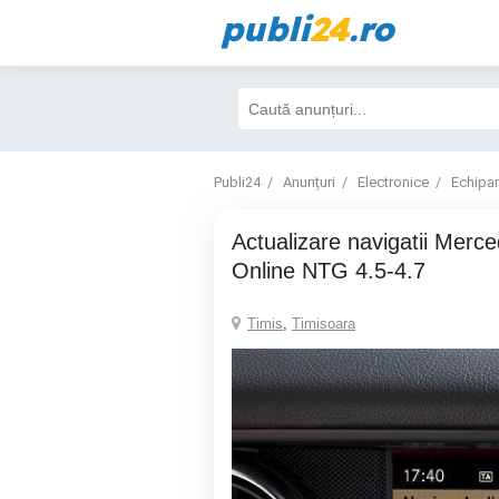
publi
24
.ro
Publi24
Anunțuri
Electronice
Echipa
Actualizare navigatii Mercedes Comand
Online NTG 4.5-4.7
Timis
,
Timisoara