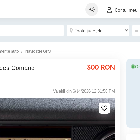
Contul meu
mente auto
Navigatie GPS
300
RON
On
Valabil din 6/14/2026 12:31:56 PM