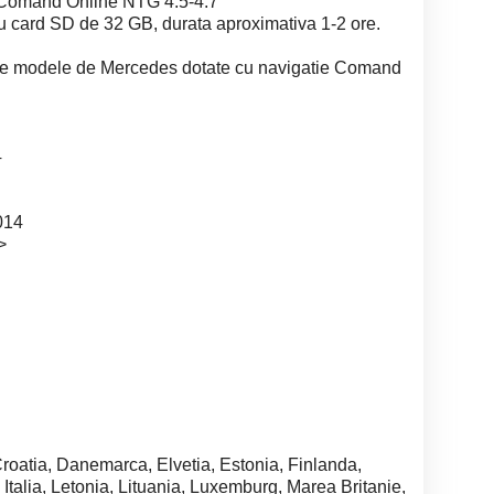
 Comand Online NTG 4.5-4.7
u card SD de 32 GB, durata aproximativa 1-2 ore.
ele modele de Mercedes dotate cu navigatie Comand
4
014
>
Croatia, Danemarca, Elvetia, Estonia, Finlanda,
 Italia, Letonia, Lituania, Luxemburg, Marea Britanie,