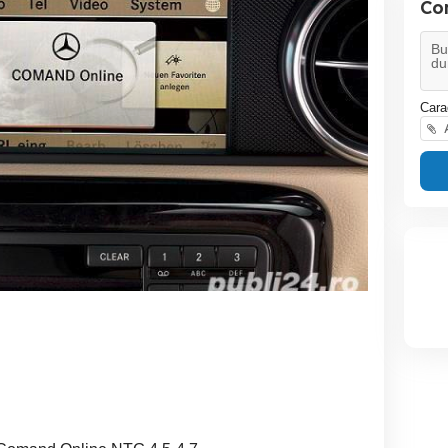
Co
Cara
A