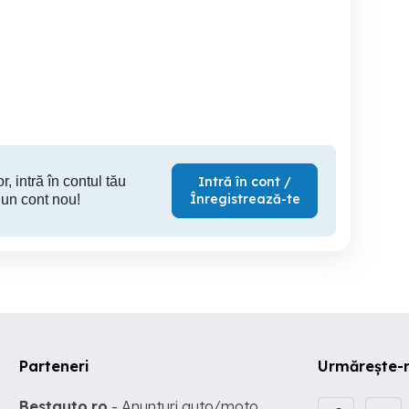
Vand GPS-uri. Instalez de
navigatie universala
passat jetta
la distanta harti, soft pe
andro
GPS, telefon, tableta, etc.
touchsc
Giurgiu
Timisoara
S
450 RON
100 RON
10
r, intră în contul tău
Intră în cont /
Înregistrează-te
 un cont nou!
Parteneri
Urmărește-
Bestauto.ro
- Anunturi auto/moto