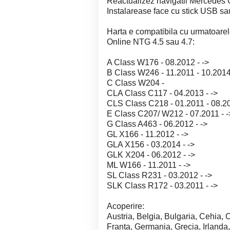
Reactualizez navigatii Mercedes
Instalarease face cu stick USB sa
Harta e compatibila cu urmatoar
Online NTG 4.5 sau 4.7:
A Class W176 - 08.2012 - ->
B Class W246 - 11.2011 - 10.201
C Class W204 -
CLA Class C117 - 04.2013 - ->
CLS Class C218 - 01.2011 - 08.2
E Class C207/ W212 - 07.2011 - -
G Class A463 - 06.2012 - ->
GL X166 - 11.2012 - ->
GLA X156 - 03.2014 - ->
GLK X204 - 06.2012 - ->
ML W166 - 11.2011 - ->
SL Class R231 - 03.2012 - ->
SLK Class R172 - 03.2011 - ->
Acoperire:
Austria, Belgia, Bulgaria, Cehia, 
Franta, Germania, Grecia, Irlanda,