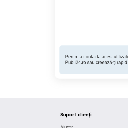
GPS PNA Airis T620
navigatie android vw golf
Bluetooth, Funcțional
Iasi
150 RON
Pentru a contacta acest utilizato
Publi24.ro sau creează-ți rapid
Suport clienți
Ajutor