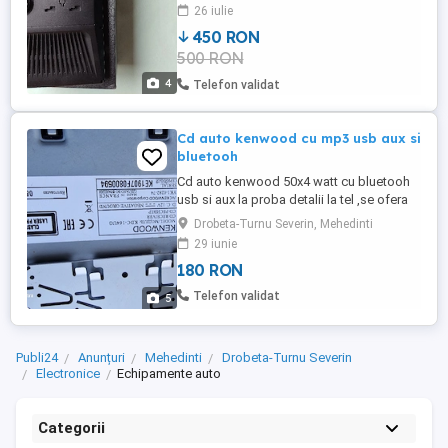
26 iulie
450 RON
500 RON
4
Telefon validat
Cd auto kenwood cu mp3 usb aux si
bluetooh
Cd auto kenwood 50x4 watt cu bluetooh
usb si aux la proba detalii la tel ,se ofera
proba ,la nevoie si montaj !Pozele sunt
Drobeta-Turnu Severin, Mehedinti
reale !
29 iunie
180 RON
Telefon validat
5
Publi24
Anunțuri
Mehedinti
Drobeta-Turnu Severin
Electronice
Echipamente auto
Categorii