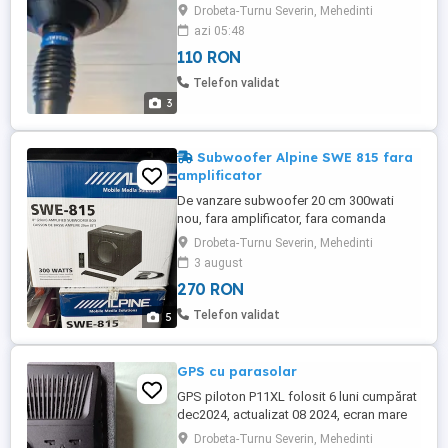
concediu.
Drobeta-Turnu Severin, Mehedinti
azi 05:48
110 RON
Telefon validat
3
Subwoofer Alpine SWE 815 fara
amplificator
De vanzare subwoofer 20 cm 300wati
nou, fara amplificator, fara comanda
volum. Dimensiuni: 288 x 291 x 253 363
Drobeta-Turnu Severin, Mehedinti
mm
3 august
270 RON
Telefon validat
5
GPS cu parasolar
GPS piloton P11XL folosit 6 luni cumpărat
dec2024, actualizat 08 2024, ecran mare
Drobeta-Turnu Severin, Mehedinti