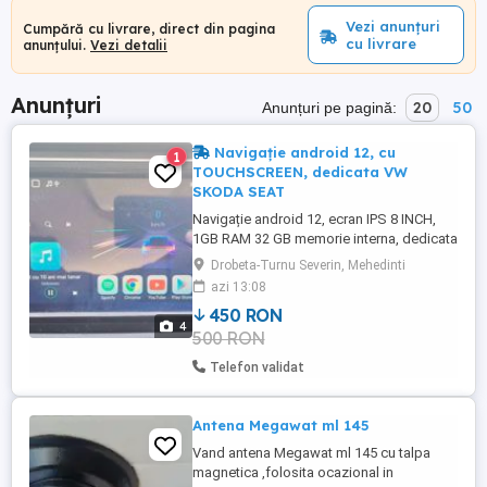
Vezi anunțuri
Cumpără cu livrare, direct din pagina
cu livrare
anunțului.
Vezi detalii
Anunțuri
20
50
Anunțuri pe pagină:
Navigație android 12, cu
1
TOUCHSCREEN, dedicata VW
SKODA SEAT
Navigație android 12, ecran IPS 8 INCH,
1GB RAM 32 GB memorie interna, dedicata
VW, Skoda, Seat, carplay wireless.
Drobeta-Turnu Severin, Mehedinti
CAMERA MARSARIER CADOU ! PROCESOR
azi 13:08
CORTEX A7 1,3 GHZ ECRAN IPS 8 INCH cu
450 RON
TOUCHSCREEN REZOLUTIE 1024 * 600
4
500 RON
AVETI POSIBILITATEA DE A INSTALA:
WAZE, FACEBOOK, YOUTUBE... ETC. ARE
Telefon validat
PACHET MICROFON ...
Antena Megawat ml 145
Vand antena Megawat ml 145 cu talpa
magnetica ,folosita ocazional in