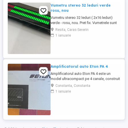
Vumetru stereo 32 leduri verde
rosu, nou
Vumetru stereo 32 leduri ( 2x16 leduri)
verde - rosu, nou. Pret fix. Vumetrele sunt
probate. Specificatii: Alimentare : DC
Resita, Caras-Severin
voltage 5-24 V Current: 20mA (standby)
1 ianuarie
Reglaj sensibilitate Dimensiuni :
117X29MM Marime display : 82X10MM
Color: verde + rosu
Amplificatorul auto Eton PA 4
Amplificatorul auto Eton PA 4 este un
model ultracompact pe 4 canale, construit
în Clasa D, ideal pentru instalări în spații
Constanta, Constanta
înguste (cum ar fi sub scaun sau în bord).
1 ianuarie