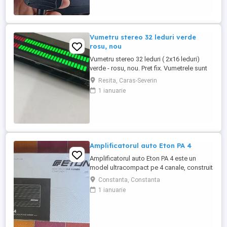
doar receptorul CARACTERISTICI: -
Blocarea ...
Vumetru stereo 32 leduri verde
rosu, nou
Vumetru stereo 32 leduri ( 2x16 leduri)
verde - rosu, nou. Pret fix. Vumetrele sunt
probate. Specificatii: Alimentare : DC
Resita, Caras-Severin
voltage 5-24 V Current: 20mA (standby)
1 ianuarie
Reglaj sensibilitate Dimensiuni :
117X29MM Marime display : 82X10MM
Color: verde + rosu
Amplificatorul auto Eton PA 4
Amplificatorul auto Eton PA 4 este un
model ultracompact pe 4 canale, construit
în Clasa D, ideal pentru instalări în spații
Constanta, Constanta
înguste (cum ar fi sub scaun sau în bord).
1 ianuarie