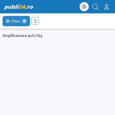
publi
24
.ro
Filtre
2
Amplificatoare auto Cluj