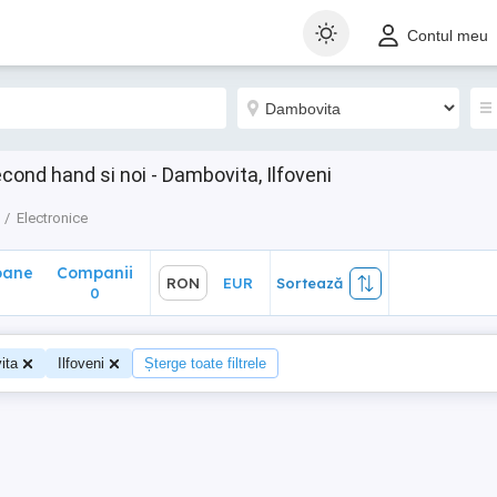
ane
Companii
RON
EUR
Sortează
Contul meu
0
cond hand si noi - Dambovita, Ilfoveni
Electronice
oane
Companii
RON
EUR
Sortează
0
0
ita
Ilfoveni
Șterge toate filtrele