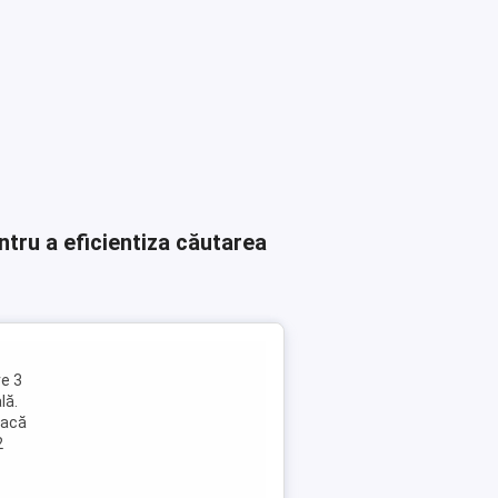
ntru a eficientiza căutarea
e 3
lă.
lacă
2