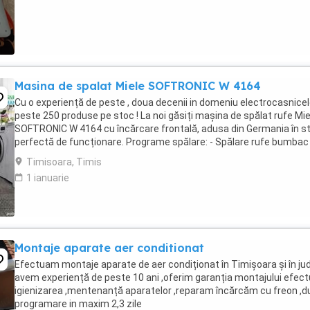
Masina de spalat Miele SOFTRONIC W 4164
Cu o experiență de peste , doua decenii in domeniu electrocasnicel
peste 250 produse pe stoc ! La noi găsiți mașina de spălat rufe Mie
SOFTRONIC W 4164 cu încărcare frontală, adusa din Germania în s
perfectă de funcționare. Programe spălare: - Spălare rufe bumbac 
Spălare rufe ușoare - ...
Timisoara, Timis
1 ianuarie
Montaje aparate aer conditionat
Efectuam montaje aparate de aer condiționat în Timișoara și în ju
avem experiență de peste 10 ani ,oferim garanția montajului efe
igienizarea ,mentenanță aparatelor ,reparam încărcăm cu freon ,d
programare in maxim 2,3 zile