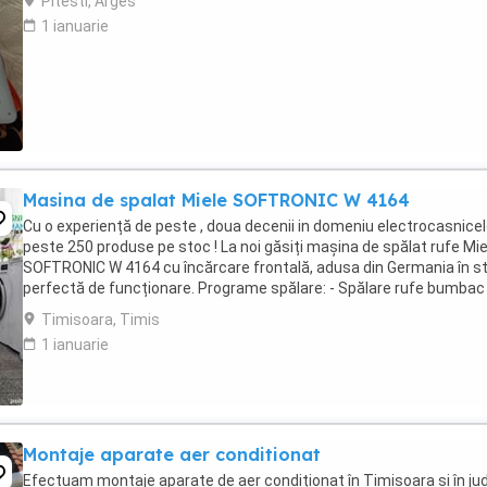
Pitesti, Arges
1 ianuarie
Masina de spalat Miele SOFTRONIC W 4164
Cu o experiență de peste , doua decenii in domeniu electrocasnicel
peste 250 produse pe stoc ! La noi găsiți mașina de spălat rufe Mie
SOFTRONIC W 4164 cu încărcare frontală, adusa din Germania în s
perfectă de funcționare. Programe spălare: - Spălare rufe bumbac 
Spălare rufe ușoare - ...
Timisoara, Timis
1 ianuarie
Montaje aparate aer conditionat
Efectuam montaje aparate de aer condiționat în Timișoara și în ju