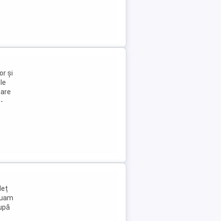
or și
le
tare
-
deț
ctuam
upă