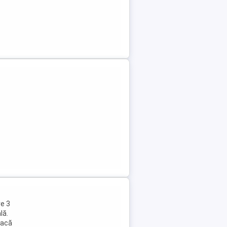
e 3
lă.
lacă