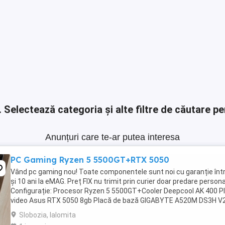
.
Selectează categoria și alte filtre de căutare pe
Anunțuri care te-ar putea interesa
PC Gaming Ryzen 5 5500GT+RTX 5050
Vând pc gaming nou! Toate componentele sunt noi cu garanție într
și 10 ani la eMAG. Preț FIX nu trimit prin curier doar predare persona
Configurație: Procesor Ryzen 5 5500GT+Cooler Deepcool AK 400 P
video Asus RTX 5050 8gb Placă de bază GIGABYTE A520M DS3H V
Memorie ram Kingston Fury Beast ...
Slobozia, Ialomita