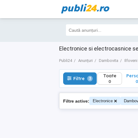
publi
24
.ro
Toate
Perso
Filtre
3
0
0
Electronice si electrocasnice se
Publi24
Anunțuri
Dambovita
Ilfoveni
Toate
Pers
Filtre
3
0
Filtre active:
Electronice
Dambov