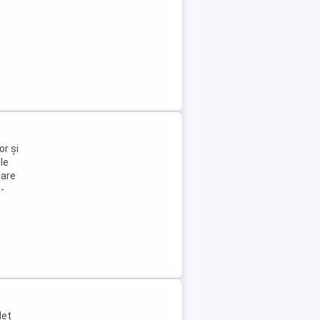
or și
le
tare
-
deț