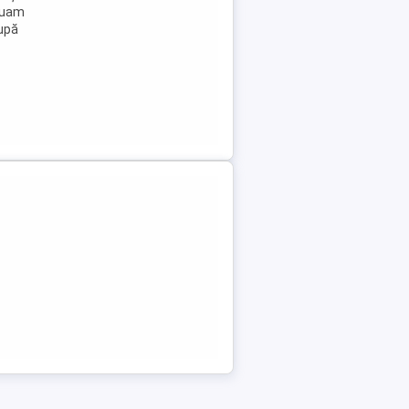
ctuam
upă