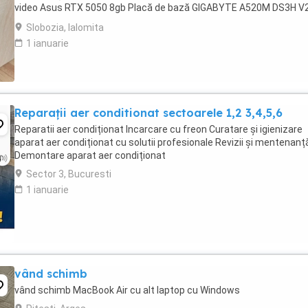
video Asus RTX 5050 8gb Placă de bază GIGABYTE A520M DS3H V
Memorie ram Kingston Fury Beast ...
Slobozia, Ialomita
1 ianuarie
Reparații aer conditionat sectoarele 1,2 3,4,5,6
Reparatii aer condiționat Incarcare cu freon Curatare și igienizare
aparat aer condiționat cu solutii profesionale Revizii și mentenanț
Demontare aparat aer condiționat
Sector 3, Bucuresti
1 ianuarie
vând schimb
vând schimb MacBook Air cu alt laptop cu Windows