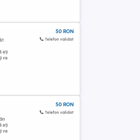
50 RON
Telefon validat
ât
 ați
i va
50 RON
Telefon validat
din
 ați
i va