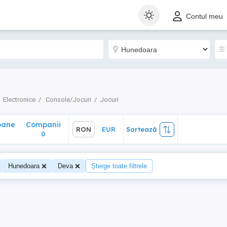
ane
Companii
RON
EUR
Sortează
Contul meu
0
Electronice
Console/Jocuri
Jocuri
oane
Companii
RON
EUR
Sortează
0
Hunedoara
Deva
Șterge toate filtrele