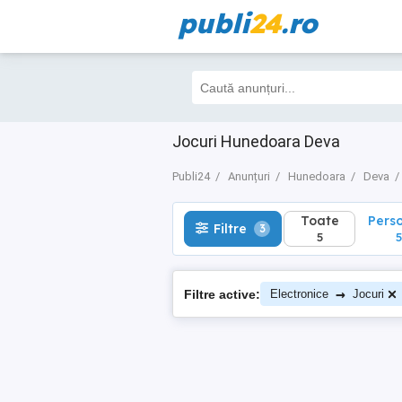
publi
24
.ro
Toate
Perso
Filtre
3
5
5
Jocuri Hunedoara Deva
Publi24
Anunțuri
Hunedoara
Deva
Toate
Pers
Filtre
3
5
5
→
Filtre active:
Electronice
Jocuri