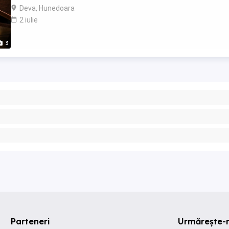
problemă. 100% funcțional, ...
Deva, Hunedoara
2 iulie
3
Parteneri
Urmărește-