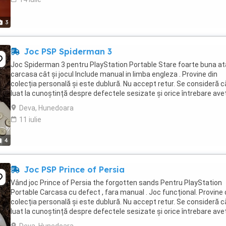
3
Joc PSP Spiderman 3
Joc Spiderman 3 pentru PlayStation Portable Stare foarte buna at
carcasa cât și jocul Include manual in limba engleza . Provine din
colecția personală și este dublură. Nu accept retur. Se consideră că
luat la cunoștință despre defectele sesizate și orice întrebare aveț
pot răspunde cu ...
Deva, Hunedoara
11 iulie
4
Joc PSP Prince of Persia
Vând joc Prince of Persia the forgotten sands Pentru PlayStation
Portable Carcasa cu defect , fara manual . Joc funcțional. Provine 
colecția personală și este dublură. Nu accept retur. Se consideră că
luat la cunoștință despre defectele sesizate și orice întrebare aveț
pot răspunde ...