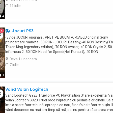
Deva, Hunedoara
11 iulie
4
Jocuri PS3
3
-37 de JOCURI originale , PRET PE BUCATA. -CABLU original Sony
pt.incarcare manete.-50 RON -JOCURI: Destiny,-40 RON Destiny(T
Taken King-legendary edition),-70 RON Avatar,-40 RON Crysis 2,-5
Infamous 2,-50 RON Need for Speed(Hot Pursuit),-40 RON
Timeshift,-30 RON Medal of Honor,-50 RON Medal ...
Deva, Hunedoara
7 iulie
1
Vand Volan Logitech
Vând Logitech G923 TrueForce PC PlayStation Stare excelentă! V
volan Logitech G923 TrueForce împreună cu pedalele originale. Se a
într-o stare foarte bună, aproape ca nou, fiind folosit foarte puțin. Îl
vând deoarece nu mai am timp să mă joc, nu pentru că ar avea vre