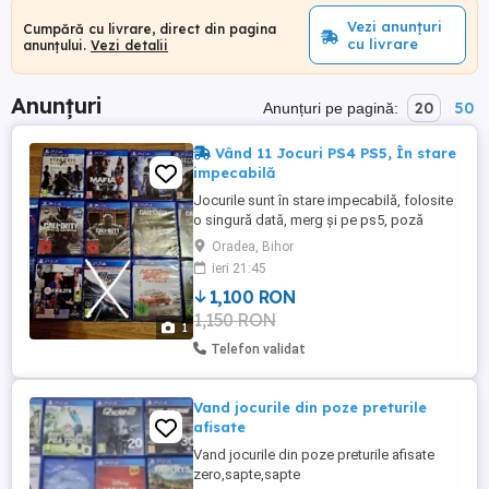
Vezi anunțuri
Cumpără cu livrare, direct din pagina
cu livrare
anunțului.
Vezi detalii
Anunțuri
20
50
Anunțuri pe pagină:
Vând 11 Jocuri PS4 PS5, În stare
impecabilă
Jocurile sunt în stare impecabilă, folosite
o singură dată, merg și pe ps5, poză
reală, preț 1.100 lei fix toate sau vând
Oradea, Bihor
separat! Mai multe detalii la telefon! Prețuri
ieri 21:45
separat: Call of Duty WWII - 100 lei bucata
1,100 RON
Call of Duty Infinite Warfare 100 lei Need
1,150 RON
For Speed 100 lei Need For Speed
1
Payback 100 ...
Telefon validat
Vand jocurile din poze preturile
afisate
Vand jocurile din poze preturile afisate
zero,sapte,sapte