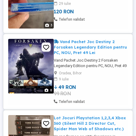
29 iulie
120 RON
Telefon validat
3
Vand Pachet Joc Destiny 2
Forsaken Legendary Edition pentru
PC, NOU, Pret 49 Lei
Vand Pachet Joc Destiny 2 Forsaken
Legendary Edition pentru PC, NOU, Pret 49
Lei. - - Pachet Joc Destiny 2 Forsaken
Oradea, Bihor
Legendary Edition pentru PC / Calculator /
9 iulie
Computer. - Pachetul Destiny 2 Forsaken
49 RON
Legendary Edition contine: - Jocul Destiny
8
99 RON
2, - Expansion I: Destiny 2 Curse of Osiris, -
Expansion ...
Telefon validat
Lot Jocuri Playstation 1,2,3,4 Xbox
360 (Silent Hill 2 Director Cut,
Spider Man Web of Shadows etc.)