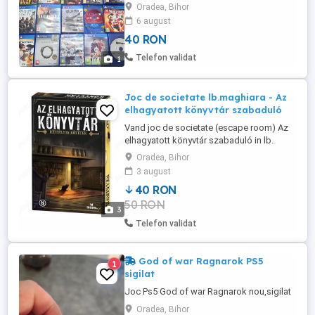
Payback sigilat Pret 50 buc
Oradea, Bihor
6 august
40 RON
Telefon validat
1
Joc de societate lb.maghiara - Az
elhagyatott könyvtár szabaduló
Vand joc de societate (escape room) Az
elhagyatott könyvtár szabaduló in lb.
maghiara. Stare perfecta, utilizata o
Oradea, Bihor
singura data. Pret 40 lei.
3 august
40 RON
50 RON
3
Telefon validat
God of war Ragnarok PS5
1
sigilat
Joc Ps5 God of war Ragnarok nou,sigilat
Oradea, Bihor