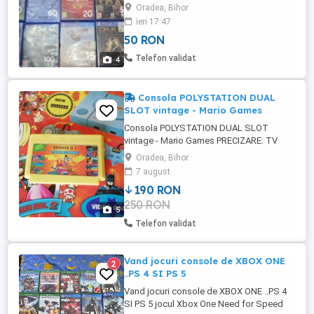
patru,patru.doi.sase.unu.trei.sase
Oradea, Bihor
ieri 17:47
50 RON
Telefon validat
4
Consola POLYSTATION DUAL
SLOT vintage - Mario Games
Consola POLYSTATION DUAL SLOT
vintage - Mario Games PRECIZARE: TV
game switch boxul s-a defectat (cablu
Oradea, Bihor
desprins). Daca aveti acces la o persoana
7 august
specializata care il poate repara sau
190 RON
inlocui cu o piesa identica, restul setului
250 RON
va functiona. Switch boxul defect este
5
inclus in set. Practic trebuie reparat. Vrei ...
Telefon validat
Vand jocuri console de XBOX ONE
2
..PS 4 SI PS 5
Vand jocuri console de XBOX ONE ..PS 4
SI PS 5 jocul Xbox One Need for Speed