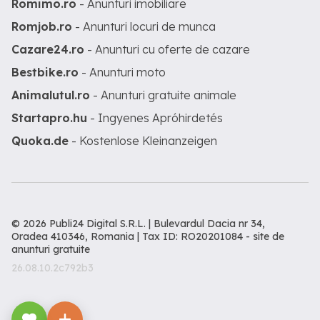
Romimo.ro
- Anunturi imobiliare
Romjob.ro
- Anunturi locuri de munca
Cazare24.ro
- Anunturi cu oferte de cazare
Bestbike.ro
- Anunturi moto
Animalutul.ro
- Anunturi gratuite animale
Startapro.hu
- Ingyenes Apróhirdetés
Quoka.de
- Kostenlose Kleinanzeigen
© 2026 Publi24 Digital S.R.L. | Bulevardul Dacia nr 34,
Oradea 410346, Romania | Tax ID: RO20201084 -
site de
anunturi gratuite
26.08.10.2c792b3