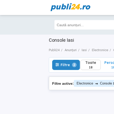
publi
24
.ro
Toate
Perso
Filtre
2
18
18
Console Iasi
Publi24
Anunțuri
Iasi
Electronice
Toate
Pers
Filtre
2
18
1
→
Filtre active:
Electronice
Console