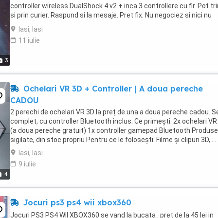
controller wireless DualShock 4 v2 + inca 3 controllere cu fir. Pot tr
si prin curier. Raspund si la mesaje. Pret fix. Nu negociez si nici nu
schimb. Enjoy ...
Iasi, Iasi
11 iulie
3
Ochelari VR 3D + Controller | A doua pereche
CADOU
2 perechi de ochelari VR 3D la preț de una a doua pereche cadou. S
complet, cu controller Bluetooth inclus. Ce primești: 2x ochelari VR
(a doua pereche gratuit) 1x controller gamepad Bluetooth Produse 
sigilate, din stoc propriu Pentru ce le folosești: Filme și clipuri 3D, ...
Iasi, Iasi
9 iulie
4
Jocuri ps3 ps4 wii xbox360
Jocuri PS3 PS4 WII XBOX360 se vand la bucata . pret de la 45 lei in