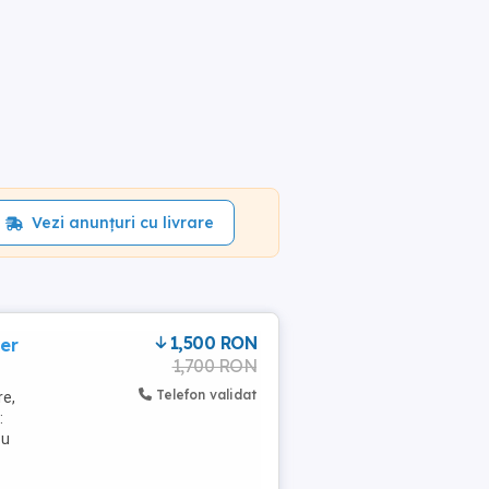
Vezi anunțuri cu livrare
1,500 RON
er
1,700 RON
Telefon validat
re,
:
cu