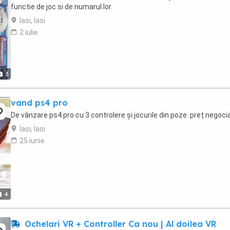
functie de joc si de numarul lor.
Iasi, Iasi
2 iulie
3
vand ps4 pro
De vânzare ps4 pro cu 3 controlere și jocurile din poze. preț negocia
Iasi, Iasi
25 iunie
4
Ochelari VR + Controller Ca nou | Al doilea VR