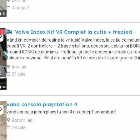
Iasi, Iasi
4 august
5
Valve Index Kit VR Complet la cutie + trepied
1
Vând kit complet de realitate virtuală Valve Index, la cutie ce includ
cască VR, 2 controllere + 2 base stations, accesorii, cabluri și BO
trepied KONIG de aluminiu. Produsul și toate accesoriile sale au fos
folosite ocazional. Kitul are până în 50 de ore de utilizare și se află î
stare perfectă ...
Iasi, Iasi
31 iulie
4
vand consola playstation 4
vand consola jocuri playstation 4 nu accept schimburi!!
Goruni, Iasi
28 iulie