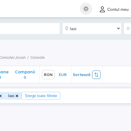
ane
Companii
RON
EUR
Sortează
Contul meu
0
Console/Jocuri
Console
oane
Companii
RON
EUR
Sortează
8
0
Iasi
Șterge toate filtrele