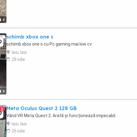
4
schimb xbox one s
schimb xbox one s cu Pc gaming mai low cv
Iasi, Iasi
28 iulie
4
Meta Oculus Quest 2 128 GB
1
Vând VR Meta Quest 2. Arată și funcționează impecabil.
Iasi, Iasi
26 iulie