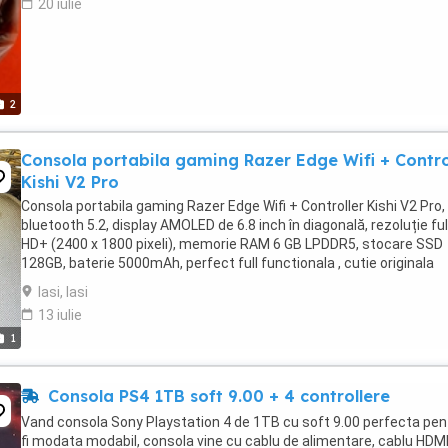
20 iulie
2
Consola portabila gaming Razer Edge Wifi + Contro
Kishi V2 Pro
Consola portabila gaming Razer Edge Wifi + Controller Kishi V2 Pro,
bluetooth 5.2, display AMOLED de 6.8 inch în diagonală, rezoluție ful
HD+ (2400 x 1800 pixeli), memorie RAM 6 GB LPDDR5, stocare SSD
128GB, baterie 5000mAh, perfect full functionala , cutie originala
aferenta , 2000 ron
Iasi, Iasi
13 iulie
1
Consola PS4 1TB soft 9.00 + 4 controllere
Vand consola Sony Playstation 4 de 1TB cu soft 9.00 perfecta pen
fi modata modabil, consola vine cu cablu de alimentare, cablu HDMI