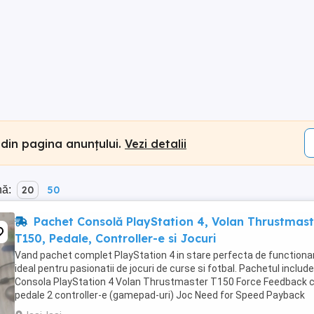
 din pagina anunțului.
Vezi detalii
nă:
20
50
Pachet Consolă PlayStation 4, Volan Thrustmast
T150, Pedale, Controller-e si Jocuri
Vand pachet complet PlayStation 4 in stare perfecta de functiona
ideal pentru pasionatii de jocuri de curse si fotbal. Pachetul include
Consola PlayStation 4 Volan Thrustmaster T150 Force Feedback 
pedale 2 controller-e (gamepad-uri) Joc Need for Speed Payback
(discul original) Joc FIFA 23 ...