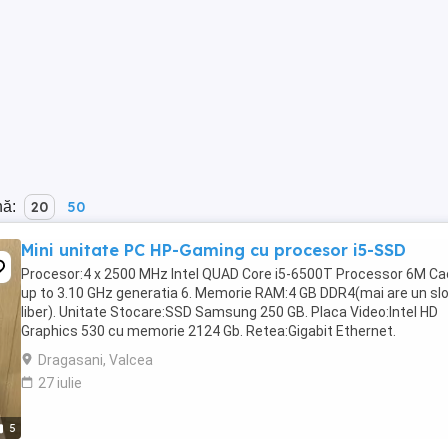
nă:
20
50
Mini unitate PC HP-Gaming cu procesor i5-SSD
Procesor:4 x 2500 MHz Intel QUAD Core i5-6500T Processor 6M Ca
up to 3.10 GHz generatia 6. Memorie RAM:4 GB DDR4(mai are un sl
liber). Unitate Stocare:SSD Samsung 250 GB. Placa Video:Intel HD
Graphics 530 cu memorie 2124 Gb. Retea:Gigabit Ethernet.
Conectivitate:1 x RJ45. 4 x USB 3.0 2 x uSB2.0 1 ...
Dragasani, Valcea
27 iulie
5