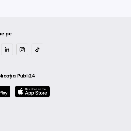
ne pe
licația Publi24