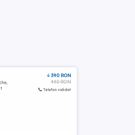
390 RON
440 RON
che,
ot
Telefon validat