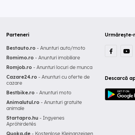
Parteneri
Urmărește-
Bestauto.ro
- Anunturi auto/moto
Romimo.ro
- Anunturi imobiliare
Romjob.ro
- Anunturi locuri de munca
Cazare24.ro
- Anunturi cu oferte de
Descarcă ap
cazare
Bestbike.ro
- Anunturi moto
Animalutul.ro
- Anunturi gratuite
animale
Startapro.hu
- Ingyenes
Apróhirdetés
Quoka.de
- Kostenlose Kleinanzeigen