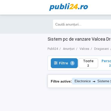
publi
24
.ro
Toate
Perso
Filtre
3
2
2
Sistem pc de vanzare Valcea D
Publi24
Anunțuri
Valcea
Dragasani
Toate
Pers
Filtre
3
2
2
→
Filtre active:
Electronice
Sisteme