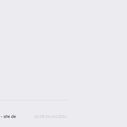
 -
site de
26.08.06.c0c206c