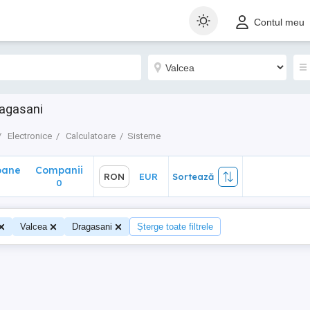
ane
Companii
RON
EUR
Sortează
Contul meu
0
ragasani
Electronice
Calculatoare
Sisteme
oane
Companii
RON
EUR
Sortează
0
Valcea
Dragasani
Șterge toate filtrele