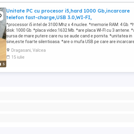
Unitate PC cu procesor i5,hard 1000 Gb,incarcare
telefon fast-charge,USB 3.0,WI-FI,
*processor i5 intel de 3100 Mhz x 4 nuclee. *memorie RAM: 4 Gb. *
disk: 1000 Gb. *placa video:1632 Mb. *are placa WI-FI cu 3 antene. *
sursa de mare putere care nu se aude cand e pornita. *unitatea in
sine,este foarte silentioasa. *are o mufa USB pe care are incarcar
smartphone fast-charge. *are ...
Dragasani, Valcea
15 iulie
5