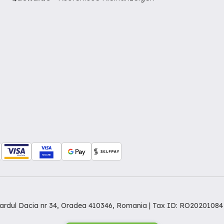
levardul Dacia nr 34, Oradea 410346, Romania | Tax ID: RO20201084