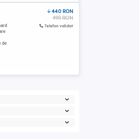
440 RON
490 RON
hard
Telefon validat
are
e de