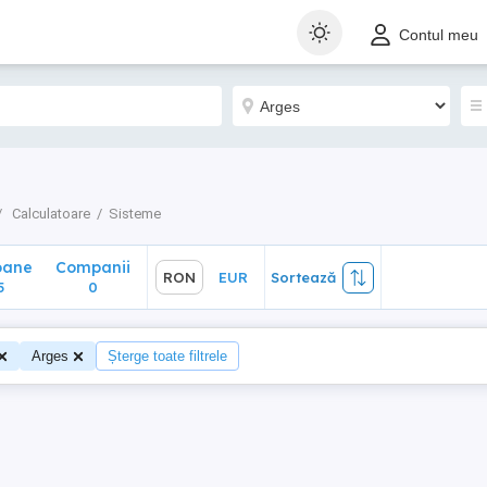
ane
Companii
RON
EUR
Sortează
Contul meu
0
Calculatoare
Sisteme
oane
Companii
RON
EUR
Sortează
5
0
Arges
Șterge toate filtrele