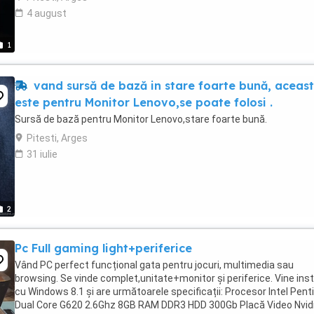
4 august
1
vand sursă de bază in stare foarte bună, aceas
este pentru Monitor Lenovo,se poate folosi .
Sursă de bază pentru Monitor Lenovo,stare foarte bună.
Pitesti, Arges
31 iulie
2
Pc Full gaming light+periferice
Vând PC perfect funcțional gata pentru jocuri, multimedia sau
browsing. Se vinde complet,unitate+monitor și periferice. Vine inst
cu Windows 8.1 și are următoarele specificații: Procesor Intel Pen
Dual Core G620 2.6Ghz 8GB RAM DDR3 HDD 300Gb Placă Video Nvid