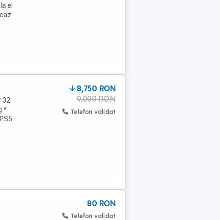
la el
 caz
8,750 RON
9,000 RON
* 32
g *
Telefon validat
 PS5
80 RON
Telefon validat