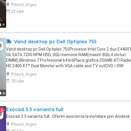
GT 430 DE 2GB Preț ușor negoc ...
Pitesti, Arges
31 iulie
4
Vand desktop pc Dell Optiplex 755
Vand desktop pc Dell Optiplex 755Procesor Intel Core 2 duo E4400
Gb SATA 7200 RPM HDD, 3Gb memorie RAM(maxim 8Gb,4 sloturi
DIMM),Windows 7 Profesional 64 bitiPlaca grafica 256MB ATI Rade
HD 2400 XT* Dual Monitor with VGA cable and TV outDVD /-RW
16xSATA8 USB 2.0 exterioare,2 interioare
Pitesti, Arges
30 iulie
6
Exocad 3.3 varianta full
1
Exocad 3.3 varianta full . Oferim asistenta la instalare prin Anidesk
Pitesti, Arges