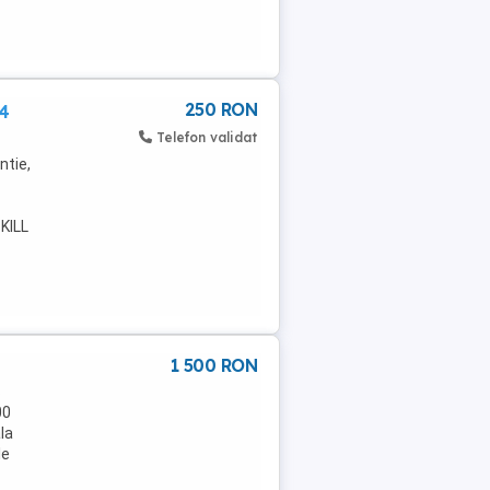
250 RON
4
Telefon validat
ntie,
KILL
1 500 RON
s
00
la
le