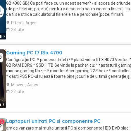
GB 4000 GB) Ce poti face cu un acest server? - ai acces de oriunde 
(de pe telefon, pc, etc) pentru a descarca sau a incarca fisiere; - in
ca ti se strica calculatorul fisierele tale personale(poze, filmari,
documente, ...
Pitesti, Arges
23 iulie
3
Gaming PC I7 Rtx 4700
Configurație PC: * procesor Intel i7 * placă video RTX 4070 Ventus 
GB RAM DDR6 * SSD 1 TB Se vinde la pachet cu: * tastatură gamin
mouse gaming Razer * monitor Acer gaming 22 * boxe * controller
* căști PS5 PC-ul rulează foarte bine jocurile de ultimă generație și
este potrivit atât ...
Mioveni, Arges
22 iulie
5
Laptopuri unitati PC si componente PC
1
am de vanzare mai multe unitati PC si componente HDD DVD placi