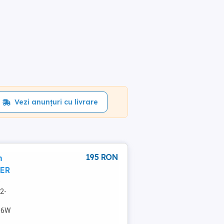
Vezi anunțuri cu livrare
195 RON
m
CER
D
2-
16W