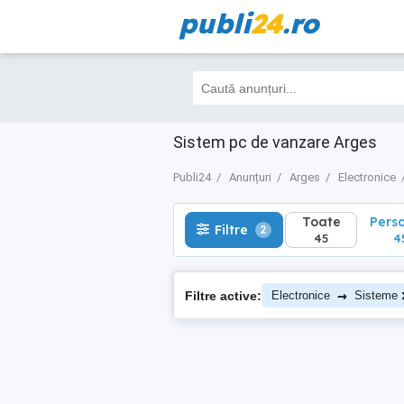
publi
24
.ro
Toate
Perso
Filtre
2
45
45
Sistem pc de vanzare Arges
Publi24
Anunțuri
Arges
Electronice
Toate
Pers
Filtre
2
45
4
→
Filtre active:
Electronice
Sisteme