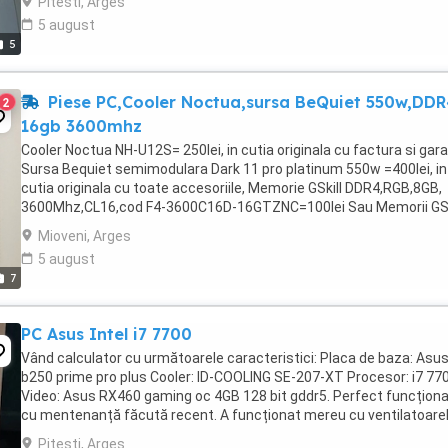
Pitesti, Arges
5 august
5
Piese PC,Cooler Noctua,sursa BeQuiet 550w,DDR
2
16gb 3600mhz
Cooler Noctua NH-U12S= 250lei, in cutia originala cu factura si gara
Sursa Bequiet semimodulara Dark 11 pro platinum 550w =400lei, in
cutia originala cu toate accesoriile, Memorie GSkill DDR4,RGB,8GB,
3600Mhz,CL16,cod F4-3600C16D-16GTZNC=100lei Sau Memorii GS
DDR4, 2x8Gb,3600Mhz,CL16, în garanție,cod ...
Mioveni, Arges
5 august
7
PC Asus Intel i7 7700
Vând calculator cu următoarele caracteristici: Placa de baza: Asu
b250 prime pro plus Cooler: ID-COOLING SE-207-XT Procesor: i7 77
Video: Asus RX460 gaming oc 4GB 128 bit gddr5. Perfect funcționa
cu mentenanță făcută recent. A funcționat mereu cu ventilatoare
pornite. SSD: M2 SATA health 97% HDD: ...
Pitesti, Arges