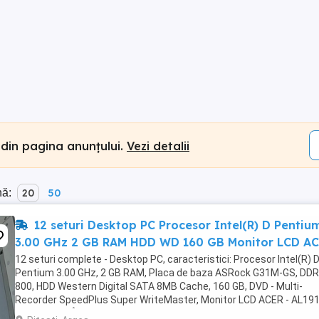
 din pagina anunțului.
Vezi detalii
nă:
20
50
12 seturi Desktop PC Procesor Intel(R) D Pentiu
3.00 GHz 2 GB RAM HDD WD 160 GB Monitor LCD A
12 seturi complete - Desktop PC, caracteristici: Procesor Intel(R) 
Pentium 3.00 GHz, 2 GB RAM, Placa de baza ASRock G31M-GS, DDR
800, HDD Western Digital SATA 8MB Cache, 160 GB, DVD - Multi-
Recorder SpeedPlus Super WriteMaster, Monitor LCD ACER - AL19
As, 50 60Hz. În stare de funcționare, bine ...