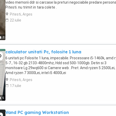
video memorii ddr si carcase la preturi negociabile predare persona
Pitesti. nu trimit in tara colete .
Pitesti, Arges
22 iulie
7
calculator unitati Pc, folosite 1 luna
6 unitati pc Folosite 1 luna, impecabile. Procesoare i5-1460k, amd 
5-7 , 16-32 gb 2133-4800mhz, Hdd ssd 500-1000gb. Detin si 3
monitoare Lg 29wq600 si Camere web . Pret: Amd ryzen 5 2500Lei,
Amd ryzen 7 3000Lei, intel i5 4000Lei
Pitesti, Arges
17 iulie
5
Vand PC gaming Workstation