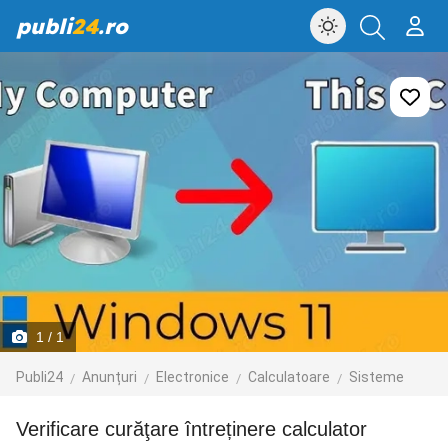
publi
24
.ro
1
/ 1
Publi24
Anunțuri
Electronice
Calculatoare
Sisteme
Verificare curăţare întreținere calculator