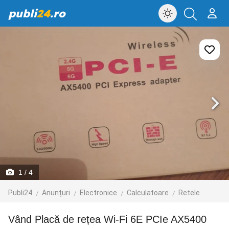
publi
24
.ro
1
/ 4
Publi24
Anunțuri
Electronice
Calculatoare
Retele
Vând Placă de rețea Wi-Fi 6E PCIe AX5400