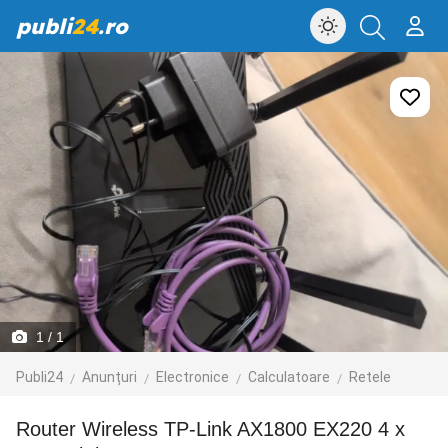
publi
24
.ro
1
/ 1
Publi24
Anunțuri
Electronice
Calculatoare
Retele
Router Wireless TP-Link AX1800 EX220 4 x