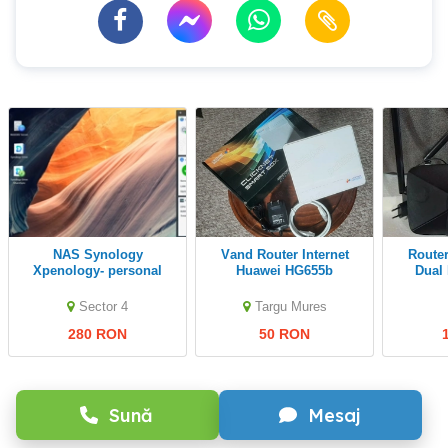
NAS Synology
Vand Router Internet
Router Wi-Fi AC1200
Xpenology- personal
Huawei HG655b
Dual
server cloud
Sector 4
Targu Mures
280 RON
50 RON
Sună
Mesaj