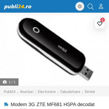
publi
24
.ro
2
1
/ 1
Publi24
Anunțuri
Electronice
Calculatoare
Retele
Modem 3G ZTE MF681 HSPA decodat