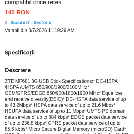
compatibil orice retea
140
RON
Bucuresti
,
Sector 6
Valabil din 8/7/2026 11:19:29 AM
Specificații
Descriere
ZTE MF681 3G USB Stick Specifications:* DC-HSPA
/HSPA /UMTS 850/900/1900/2100MHz*
GSM/GPRS/EDGE 850/900/1800/1900 MHz* Equalizer
and receive diversity(EEIC)* DC-HSPA data service of up
to 43.2Mbps* HSPA data service of up to 21.6 Mbps*
HSUPA data service of up to 11 Mbps* UMTS PS domain
data service of up to 384 kbps* EDGE packet data service
of up to 236.8 kbps* GPRS packet data service of up to
85.6 kbps* Micro Secure Digital Memory (microSD) Card*