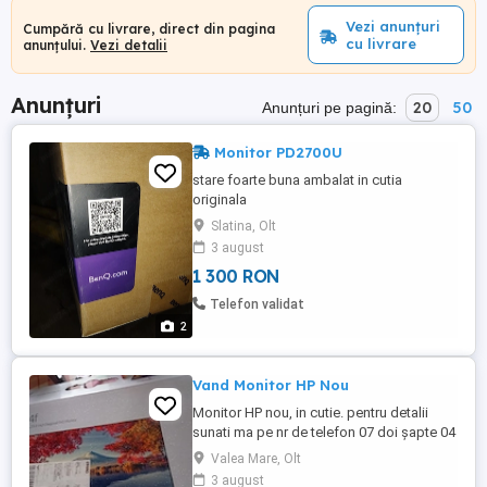
Vezi anunțuri
Cumpără cu livrare, direct din pagina
cu livrare
anunțului.
Vezi detalii
Anunțuri
20
50
Anunțuri pe pagină:
Monitor PD2700U
stare foarte buna ambalat in cutia
originala
Slatina, Olt
3 august
1 300 RON
Telefon validat
2
Vand Monitor HP Nou
Monitor HP nou, in cutie. pentru detalii
sunati ma pe nr de telefon 07 doi șapte 04
7 trei 2 zero. Locatie Valea Mare , Olt,
Valea Mare, Olt
lângă Slatina
3 august