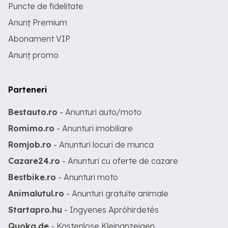
Puncte de fidelitate
Anunț Premium
Abonament VIP
Anunț promo
Parteneri
Bestauto.ro
- Anunturi auto/moto
Romimo.ro
- Anunturi imobiliare
Romjob.ro
- Anunturi locuri de munca
Cazare24.ro
- Anunturi cu oferte de cazare
Bestbike.ro
- Anunturi moto
Animalutul.ro
- Anunturi gratuite animale
Startapro.hu
- Ingyenes Apróhirdetés
Quoka.de
- Kostenlose Kleinanzeigen