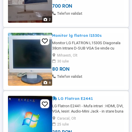
700 RON
Telefon validat
2
Monitor lg flatron l1530s
Monitor LG FLATRON L1530S Diagonala
38cm Intrare D-SUB VGA Se vinde cu
cablu de alimentare si conectactat la PC.
Mihaesti, Olt
Suport de pus pe birou, rabatabil si cu
30 iulie
picioruse de cauciuc, antiderapante. In
80 RON
stare de functionare. Posibilitate de
prindere pe perete, deoarece are gauri
Telefon validat
pentru suport. Capac glisant pe ...
6
LG Flatron E2441
LG Flatron E2441 - Mufa intrari : HDMI, DVI,
VGA, Iesiri: Audio-Mini Jack - in stare buna
de functionare.(o mica zgarietura a foliei
Caracal, Olt
ecran - vezi foto atasate )
25 iulie