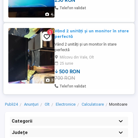
250 RON
Telefon validat
4
Vând 2 unități și un monitor în stare
1
perfectă
Vând 2 unități și un monitor în stare
perfectă
Milcovu din Vale, Olt
25 iunie
500 RON
700 RON
3
Telefon validat
Publi24
Anunțuri
Olt
Electronice
Calculatoare
Monitoare
Categorii
Județe