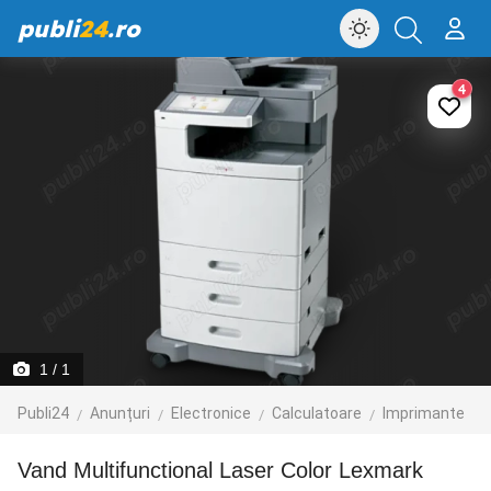
publi
24
.ro
4
1
/ 1
Publi24
Anunțuri
Electronice
Calculatoare
Imprimante
Vand Multifunctional Laser Color Lexmark