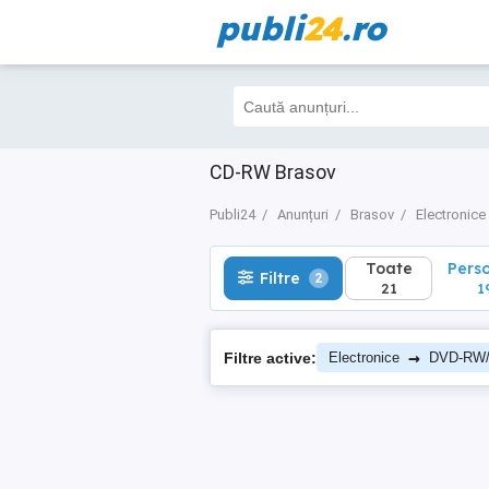
publi
24
.ro
Toate
Perso
Filtre
2
21
19
CD-RW Brasov
Publi24
Anunțuri
Brasov
Electronice
Toate
Pers
Filtre
2
21
1
→
Filtre active:
Electronice
DVD-RW