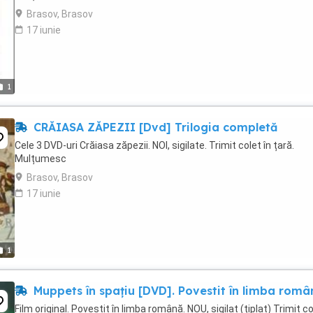
Brasov, Brasov
17 iunie
1
CRĂIASA ZĂPEZII [Dvd] Trilogia completă
Cele 3 DVD-uri Crăiasa zăpezii. NOI, sigilate. Trimit colet în țară.
Mulțumesc
Brasov, Brasov
17 iunie
1
Muppets în spațiu [DVD]. Povestit în limba româ
Film original. Povestit în limba română. NOU, sigilat (țiplat) Trimit c