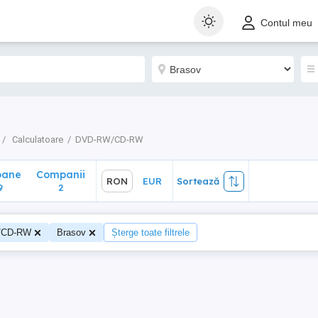
ane
Companii
RON
EUR
Sortează
Contul meu
2
Calculatoare
DVD-RW/CD-RW
oane
Companii
RON
EUR
Sortează
9
2
/CD-RW
Brasov
Șterge toate filtrele