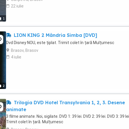
22 iulie
1
LION KING 2 Mândria Simba [DVD]
Dvd Disney NOU, este țiplat. Trimit colet în țară Mulțumesc
Brasov, Brasov
4 iulie
2
Trilogia DVD Hotel Transylvania 1, 2, 3. Desene
animate
3 filme animate. Noi, sigilate. DVD 1: 39 lei. DVD 2: 39 lei. DVD 3: 39 lei
Trimit colet în țară. Mulțumesc