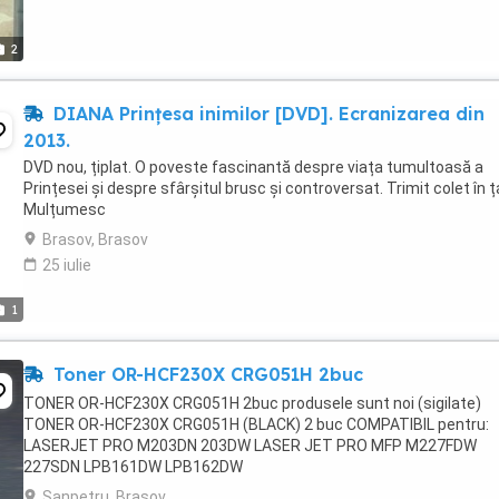
2
DIANA Prințesa inimilor [DVD]. Ecranizarea din
2013.
DVD nou, țiplat. O poveste fascinantă despre viața tumultoasă a
Prințesei și despre sfârșitul brusc și controversat. Trimit colet în ț
Mulțumesc
Brasov, Brasov
25 iulie
1
Toner OR-HCF230X CRG051H 2buc
TONER OR-HCF230X CRG051H 2buc produsele sunt noi (sigilate)
TONER OR-HCF230X CRG051H (BLACK) 2 buc COMPATIBIL pentru:
LASERJET PRO M203DN 203DW LASER JET PRO MFP M227FDW
227SDN LPB161DW LPB162DW
Sanpetru, Brasov