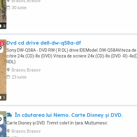
Brasov, Brasov
30 iunie
1
Dvd cd drive dell-dw-q58a-df
1
Sony DW-Q58A - DVD RW ( R DL) drive IDEModel: DW-Q58AViteza de
citire 24x (CD)-8x (DVD) Viteza de scriere 24x (CD)-8x (DVD -R)-4x
RDL)
Brasov, Brasov
23 iunie
1
În căutarea lui Nemo. Carte Disney și DVD.
Carte Disney și DVD. Trimit colet în țara. Mulțumesc
Brasov, Brasov