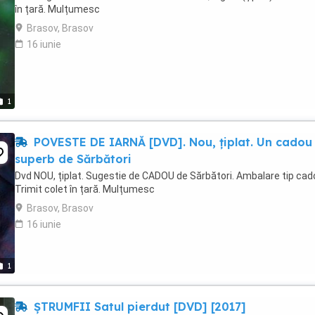
în țară. Mulțumesc
Brasov, Brasov
16 iunie
1
POVESTE DE IARNĂ [DVD]. Nou, țiplat. Un cadou
superb de Sărbători
Dvd NOU, țiplat. Sugestie de CADOU de Sărbători. Ambalare tip cad
Trimit colet în țară. Mulțumesc
Brasov, Brasov
16 iunie
1
ȘTRUMFII Satul pierdut [DVD] [2017]