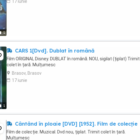
17 iunie
1
CARS 1[Dvd]. Dublat în română
Film ORIGINAL Disney. DUBLAT în română. NOU, sigilat (țiplat) Trimit
colet în țară. Mulțumesc
Brasov, Brasov
17 iunie
1
Cântând în ploaie [DVD] [1952]. Film de colecție
Film de colecție. Muzical. Dvd nou, țiplat. Trimit colet în țară.
Mulțumesc