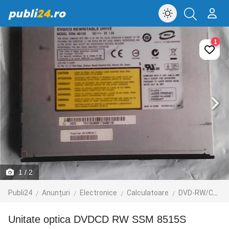
publi
24
.ro
1
1
/ 2
Publi24
Anunțuri
Electronice
Calculatoare
DVD-RW/CD-RW
Unitate optica DVDCD RW SSM 8515S