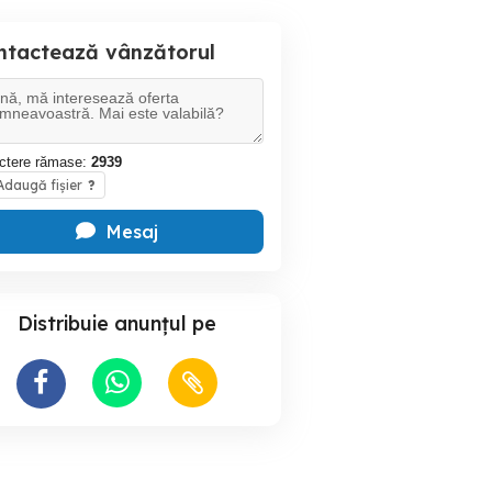
ntactează vânzătorul
ctere rămase:
2939
daugă fișier
?
Mesaj
Distribuie anunțul pe