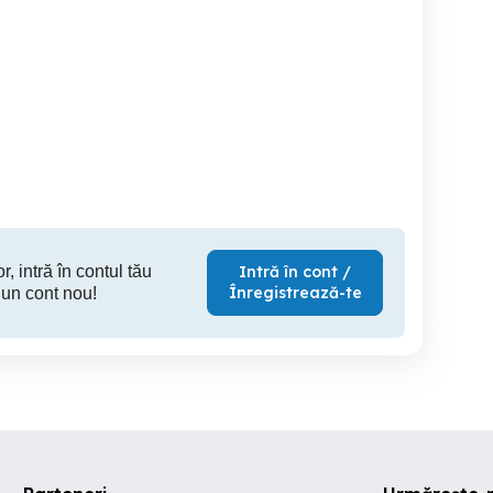
SSD-uri M.2 2280 128gb
Set 2 Ventilatoare Spacer
8gb 3000MHz
LED 
Cluj-Napoca
Cluj-Napoca
Cl
200 RON
65 RON
4
r, intră în contul tău
Intră în cont /
Înregistrează-te
 un cont nou!