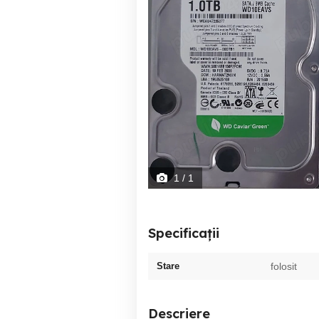
1
/ 1
Specificații
Stare
folosit
Descriere