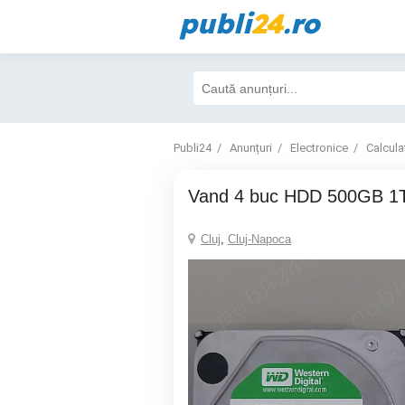
publi
24
.ro
Publi24
Anunțuri
Electronice
Calcula
Vand 4 buc HDD 500GB 1
Cluj
,
Cluj-Napoca