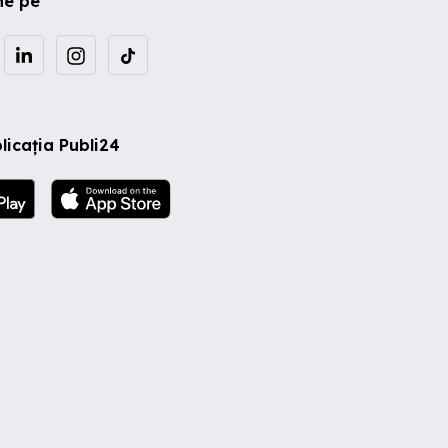
ne pe
licația Publi24