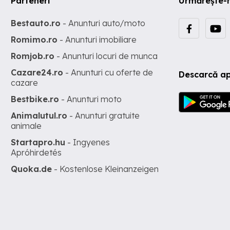
Parteneri
Urmărește-
Bestauto.ro
- Anunturi auto/moto
Romimo.ro
- Anunturi imobiliare
Romjob.ro
- Anunturi locuri de munca
Cazare24.ro
- Anunturi cu oferte de
Descarcă ap
cazare
Bestbike.ro
- Anunturi moto
Animalutul.ro
- Anunturi gratuite
animale
Startapro.hu
- Ingyenes
Apróhirdetés
Quoka.de
- Kostenlose Kleinanzeigen