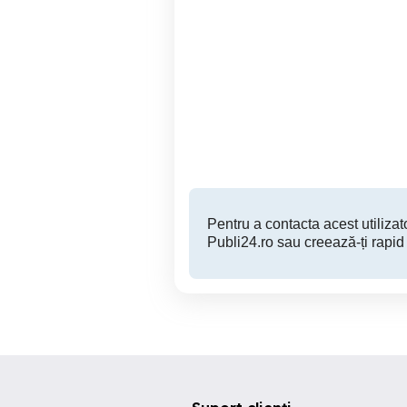
Ventilator ID-Cooling
RAM Adata Gammix DDR4
120mm
Cluj-Napoca
25 RON
Pentru a contacta acest utilizato
Publi24.ro sau creează-ți rapid