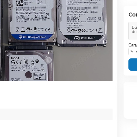
Co
Cara
A