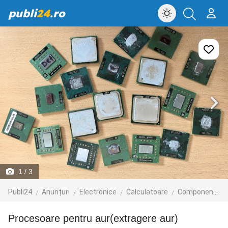
publi
24
.ro
1
/ 3
Publi24
Anunțuri
Electronice
Calculatoare
Componente
Procesoare pentru aur(extragere aur)