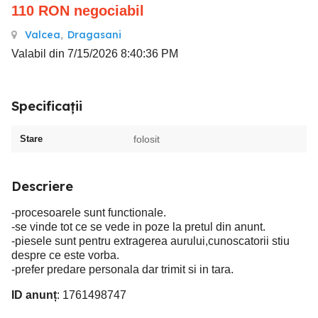
110
RON
negociabil
Valcea
,
Dragasani
Valabil din 7/15/2026 8:40:36 PM
Specificații
Stare
folosit
Descriere
-procesoarele sunt functionale.
-se vinde tot ce se vede in poze la pretul din anunt.
-piesele sunt pentru extragerea aurului,cunoscatorii stiu
despre ce este vorba.
-prefer predare personala dar trimit si in tara.
ID anunț
: 1761498747