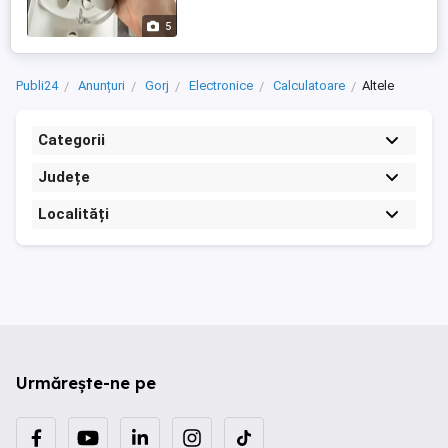
jocuri cumpărate: Batman: ...
5
Publi24
Anunțuri
Gorj
Electronice
Calculatoare
Altele
Categorii
Județe
Localități
Urmărește-ne pe