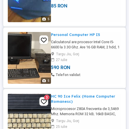
85 RON
5
Personal Computer HP I5
Calculatorul are procesor Intel Core I5-
6600 la 3.30 Ghz. Are 16 GB RAM, 2 hdd, 1
x 250 GB și 1 x 500 GB, un monitor HP de
Targu Jiu, Gorj
22 inch, mouse și tastatură.
27 iulie
590 RON
Telefon validat
5
HC 90 Ice Felix (Home Computer
3
Romanesc)
Microprocesor Z80A frecventa de 3,5469
Mhz. Memoria ROM 32 kB; 16kB BASIC,
16kB CP M BIOS. Memoria RAM 64 kB. HC
Targu Jiu, Gorj
90 funcționează cu limbajul BASIC
25 iulie