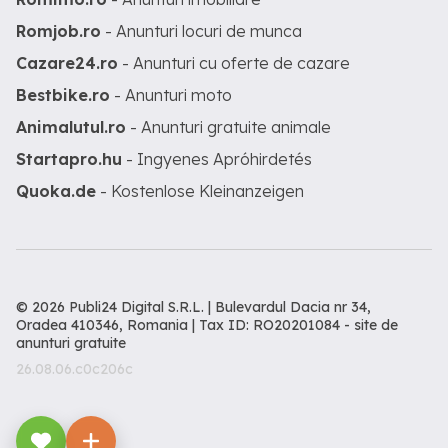
Romjob.ro
- Anunturi locuri de munca
Cazare24.ro
- Anunturi cu oferte de cazare
Bestbike.ro
- Anunturi moto
Animalutul.ro
- Anunturi gratuite animale
Startapro.hu
- Ingyenes Apróhirdetés
Quoka.de
- Kostenlose Kleinanzeigen
© 2026 Publi24 Digital S.R.L. | Bulevardul Dacia nr 34,
Oradea 410346, Romania | Tax ID: RO20201084 -
site de
anunturi gratuite
26.08.06.c0c206c