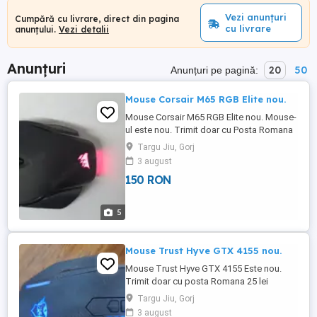
Vezi anunțuri
Cumpără cu livrare, direct din pagina
cu livrare
anunțului.
Vezi detalii
Anunțuri
20
50
Anunțuri pe pagină:
Mouse Corsair M65 RGB Elite nou.
Mouse Corsair M65 RGB Elite nou. Mouse-
ul este nou. Trimit doar cu Posta Romana
25 lei. Produsul nu se pote returna. Nu
Targu Jiu, Gorj
raspund la telefon,doar mesaje aici,in
3 august
mesagerie.
150 RON
5
Mouse Trust Hyve GTX 4155 nou.
Mouse Trust Hyve GTX 4155 Este nou.
Trimit doar cu posta Romana 25 lei
Produsul nu se poate returna. Nu raspund
Targu Jiu, Gorj
la telefon . Doar mesaje aici ,in mesagerie.
3 august