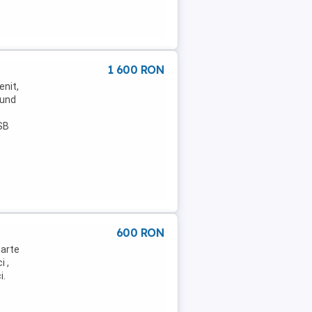
1 600 RON
enit,
fund
SB
600 RON
oarte
i ,
i.