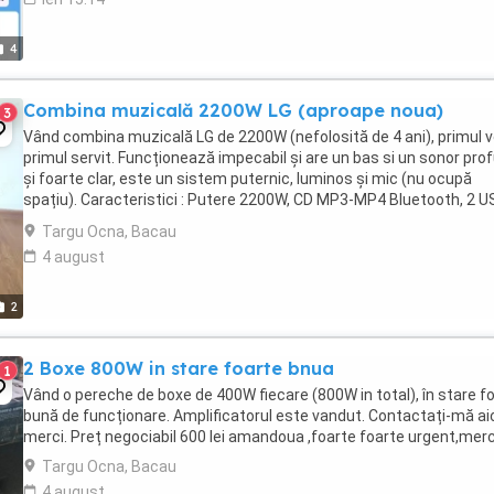
4
Combina muzicală 2200W LG (aproape noua)
3
Vând combina muzicală LG de 2200W (nefolosită de 4 ani), primul v
primul servit. Funcționează impecabil și are un bas si un sonor pro
și foarte clar, este un sistem puternic, luminos și mic (nu ocupă
spațiu). Caracteristici : Putere 2200W, CD MP3-MP4 Bluetooth, 2 U
Auto DJ efect, DJ sharing Karaoke ...
Targu Ocna, Bacau
4 august
2
2 Boxe 800W in stare foarte bnua
1
Vând o pereche de boxe de 400W fiecare (800W in total), în stare f
bună de funcționare. Amplificatorul este vandut. Contactați-mă aic
merci. Preț negociabil 600 lei amandoua ,foarte foarte urgent,merc
Targu Ocna, Bacau
4 august