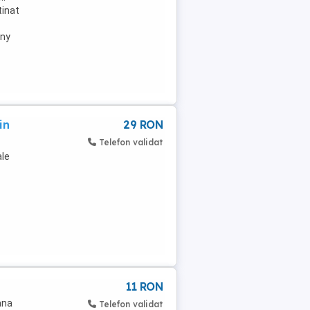
tinat
ony
in
29 RON
Telefon validat
ale
11 RON
ana
Telefon validat