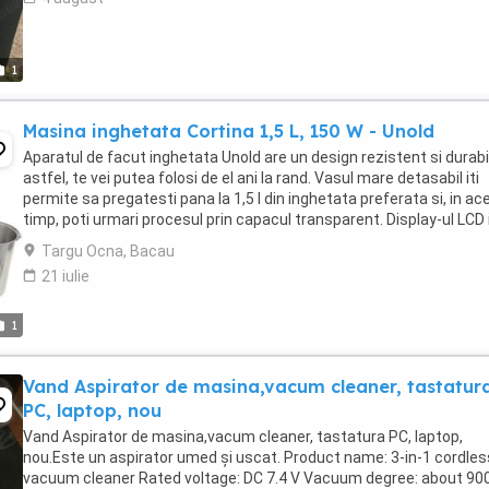
1
Masina inghetata Cortina 1,5 L, 150 W - Unold
Aparatul de facut inghetata Unold are un design rezistent si durabil
astfel, te vei putea folosi de el ani la rand. Vasul mare detasabil iti
permite sa pregatesti pana la 1,5 l din inghetata preferata si, in ace
timp, poti urmari procesul prin capacul transparent. Display-ul LCD i
arata exact ...
Targu Ocna, Bacau
21 iulie
1
Vand Aspirator de masina,vacum cleaner, tastatur
PC, laptop, nou
Vand Aspirator de masina,vacum cleaner, tastatura PC, laptop,
nou.Este un aspirator umed și uscat. Product name: 3-in-1 cordles
vacuum cleaner Rated voltage: DC 7.4 V Vacuum degree: about 9