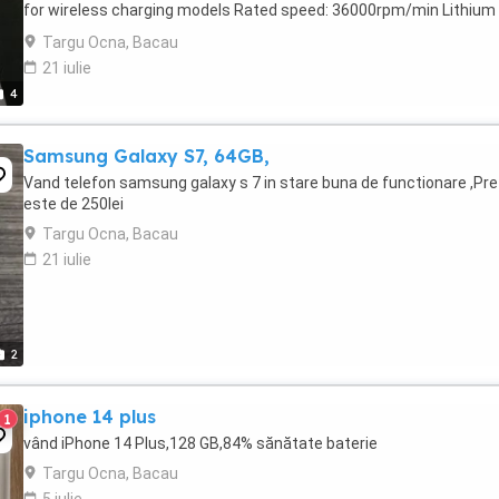
for wireless charging models Rated speed: 36000rpm/min Lithium
battery battery capacity: 2000mAh Battery ...
Targu Ocna, Bacau
21 iulie
4
Samsung Galaxy S7, 64GB,
Vand telefon samsung galaxy s 7 in stare buna de functionare ,Pre
este de 250lei
Targu Ocna, Bacau
21 iulie
2
iphone 14 plus
1
vând iPhone 14 Plus,128 GB,84% sănătate baterie
Targu Ocna, Bacau