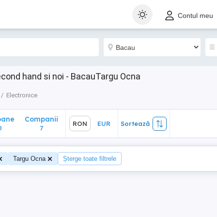
ane
Companii
RON
EUR
Sortează
Contul meu
7
second hand si noi - BacauTargu Ocna
Electronice
oane
Companii
RON
EUR
Sortează
0
7
Targu Ocna
Șterge toate filtrele