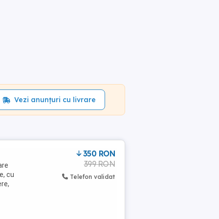
Vezi anunțuri cu livrare
350 RON
399 RON
are
e, cu
Telefon validat
re,