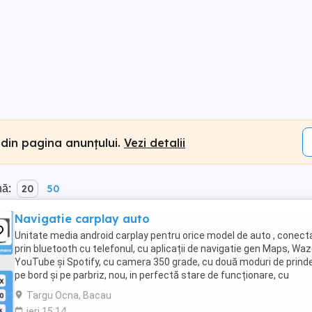
 din pagina anunțului.
Vezi detalii
nă:
20
50
Navigatie carplay auto
Unitate media android carplay pentru orice model de auto , conect
prin bluetooth cu telefonul, cu aplicații de navigatie gen Maps, Waz
YouTube și Spotify, cu camera 350 grade, cu două moduri de prinde
pe bord și pe parbriz, nou, in perfectă stare de funcționare, cu
alimentare la bricheta auto, ...
Targu Ocna, Bacau
ieri 15:14