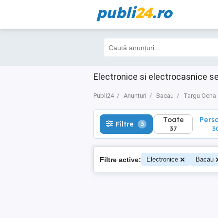
publi
24
.ro
Toate
Perso
Filtre
3
37
30
Electronice si electrocasnice 
Publi24
Anunțuri
Bacau
Targu Ocna
Toate
Pers
Filtre
3
37
3
Filtre active:
Electronice
Bacau