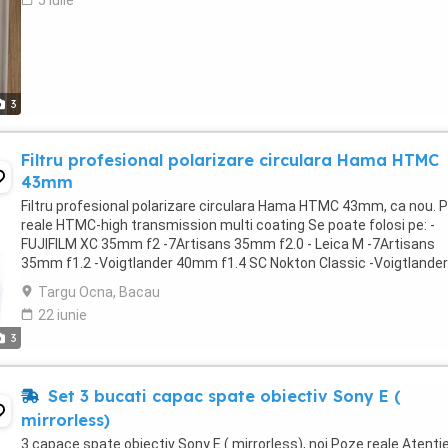
5 iulie
3
Filtru profesional polarizare circulara Hama HTMC
43mm
Filtru profesional polarizare circulara Hama HTMC 43mm, ca nou. 
reale HTMC-high transmission multi coating Se poate folosi pe: -
FUJIFILM XC 35mm f2 -7Artisans 35mm f2.0 - Leica M -7Artisans
35mm f1.2 -Voigtlander 40mm f1.4 SC Nokton Classic -Voigtlander
35mm f1.4 Nokton II MC -Voigtlander 50mm ...
Targu Ocna, Bacau
22 iunie
3
Set 3 bucati capac spate obiectiv Sony E (
mirrorless)
3 capace spate obiectiv Sony E ( mirrorless), noi Poze reale Atentie