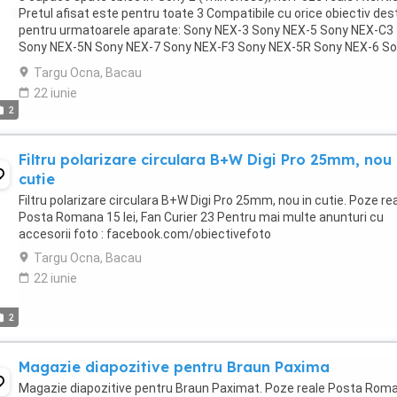
Pretul afisat este pentru toate 3 Compatibile cu orice obiectiv des
pentru urmatoarele aparate: Sony NEX-3 Sony NEX-5 Sony NEX-C3
Sony NEX-5N Sony NEX-7 Sony NEX-F3 Sony NEX-5R Sony NEX-6 S
NEX-3N Sony NEX-5T Sony 3000 Sony ...
Targu Ocna, Bacau
22 iunie
2
Filtru polarizare circulara B+W Digi Pro 25mm, nou 
cutie
Filtru polarizare circulara B+W Digi Pro 25mm, nou in cutie. Poze re
Posta Romana 15 lei, Fan Curier 23 Pentru mai multe anunturi cu
accesorii foto : facebook.com/obiectivefoto
Targu Ocna, Bacau
22 iunie
2
Magazie diapozitive pentru Braun Paxima
Magazie diapozitive pentru Braun Paximat. Poze reale Posta Rom