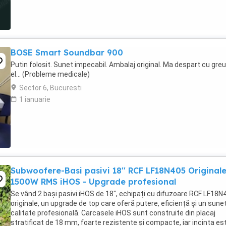
BOSE Smart Soundbar 900
Putin folosit. Sunet impecabil. Ambalaj original. Ma despart cu gre
el... (Probleme medicale)
Sector 6, Bucuresti
1 ianuarie
Subwoofere-Basi pasivi 18'' RCF LF18N405 Originale
1500W RMS iHOS - Upgrade profesional
Se vând 2 bași pasivi iHOS de 18", echipați cu difuzoare RCF LF18N
originale, un upgrade de top care oferă putere, eficiență și un sune
calitate profesională. Carcasele iHOS sunt construite din placaj
stratificat de 18 mm, foarte rezistente și compacte, iar incinta es