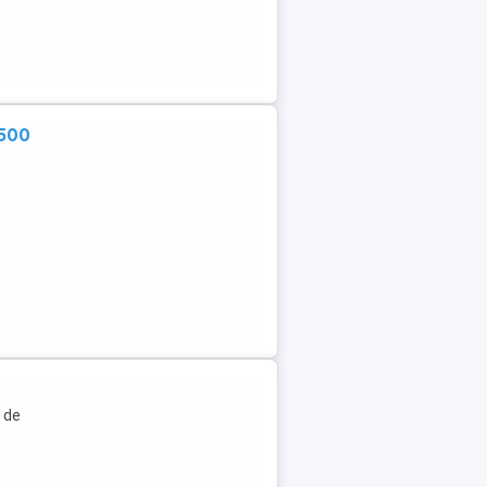
 500
u de