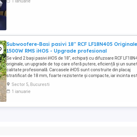
1 ianuarie
Subwoofere-Basi pasivi 18'' RCF LF18N405 Originale
1500W RMS iHOS - Upgrade profesional
Se vând 2 bași pasivi iHOS de 18", echipați cu difuzoare RCF LF18N
originale, un upgrade de top care oferă putere, eficiență și un sune
calitate profesională. Carcasele iHOS sunt construite din placaj
stratificat de 18 mm, foarte rezistente și compacte, iar incinta es
tip Band Pass de ordin ...
Sector 5, Bucuresti
1 ianuarie