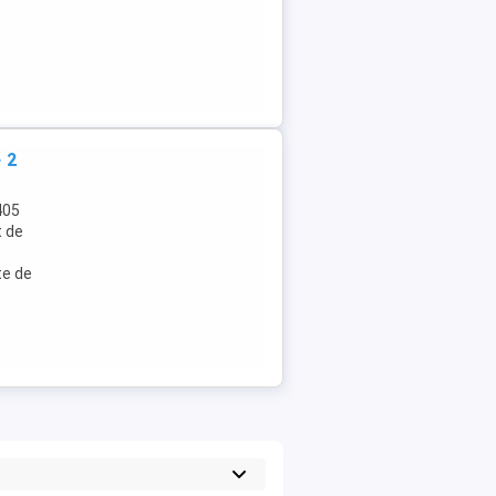
 2
405
t de
te de