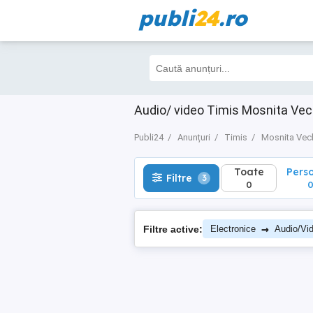
publi
24
.ro
Toate
Perso
Filtre
3
0
0
Audio/ video Timis Mosnita Ve
Publi24
Anunțuri
Timis
Mosnita Vec
Toate
Pers
Filtre
3
0
→
Filtre active:
Electronice
Audio/Vi