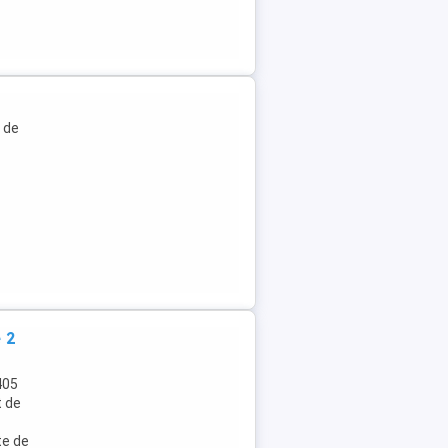
u de
 2
405
t de
te de