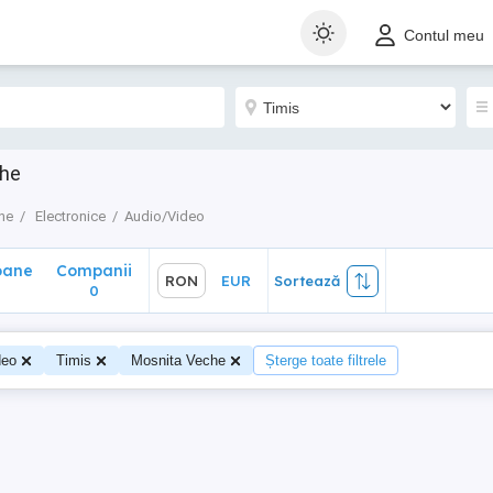
ane
Companii
RON
EUR
Sortează
Contul meu
0
che
he
Electronice
Audio/Video
oane
Companii
RON
EUR
Sortează
0
0
deo
Timis
Mosnita Veche
Șterge toate filtrele