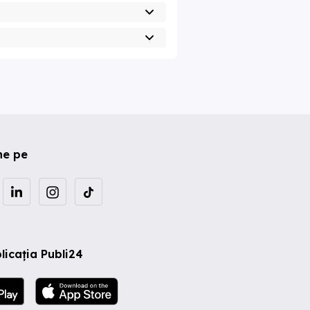
ne pe
licația Publi24