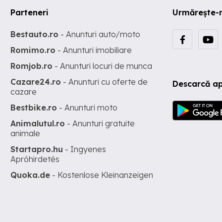
Parteneri
Urmărește-
Bestauto.ro
- Anunturi auto/moto
Romimo.ro
- Anunturi imobiliare
Romjob.ro
- Anunturi locuri de munca
Cazare24.ro
- Anunturi cu oferte de
Descarcă ap
cazare
Bestbike.ro
- Anunturi moto
Animalutul.ro
- Anunturi gratuite
animale
Startapro.hu
- Ingyenes
Apróhirdetés
Quoka.de
- Kostenlose Kleinanzeigen