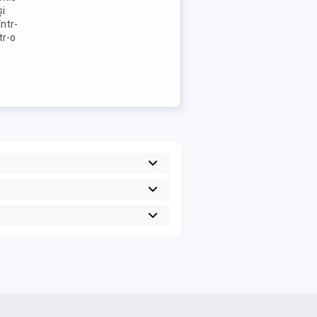
și
ntr-
tr-o