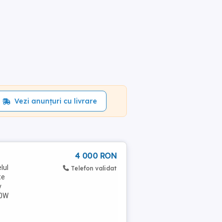
Vezi anunțuri cu livrare
4 000 RON
lul
Telefon validat
te
v
00W