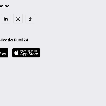
ne pe
licația Publi24