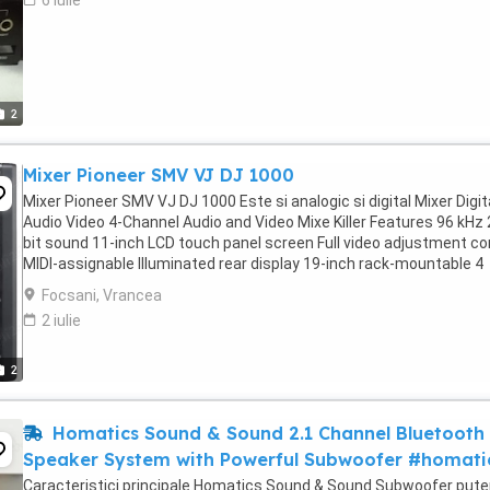
6 iulie
2
Mixer Pioneer SMV VJ DJ 1000
Mixer Pioneer SMV VJ DJ 1000 Este si analogic si digital Mixer Digit
Audio Video 4-Channel Audio and Video Mixe Killer Features 96 kHz 
bit sound 11-inch LCD touch panel screen Full video adjustment co
MIDI-assignable Illuminated rear display 19-inch rack-mountable 4
Channels Demo ...
Focsani, Vrancea
2 iulie
2
Homatics Sound & Sound 2.1 Channel Bluetooth
Speaker System with Powerful Subwoofer #homati
Caracteristici principale Homatics Sound & Sound Subwoofer pute