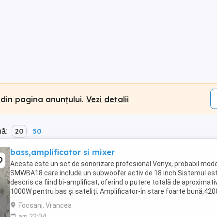
 din pagina anunțului.
Vezi detalii
nă:
20
50
bass,amplificator si mixer
Acesta este un set de sonorizare profesional Vonyx, probabil mode
SMWBA18 care include un subwoofer activ de 18 inch.Sistemul es
descris ca fiind bi-amplificat, oferind o putere totală de aproximati
1000W pentru bas și sateliți. Amplificator-în stare foarte bună,42
Mixer audio-în stare foarte ...
Focsani, Vrancea
azi 22:04