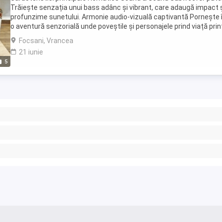
Trăiește senzația unui bass adânc și vibrant, care adaugă impact 
profunzime sunetului. Armonie audio-vizuală captivantă Pornește î
o aventură senzorială unde poveștile și personajele prind viață prin
combinație impresionantă ...
Focsani, Vrancea
21 iunie
5