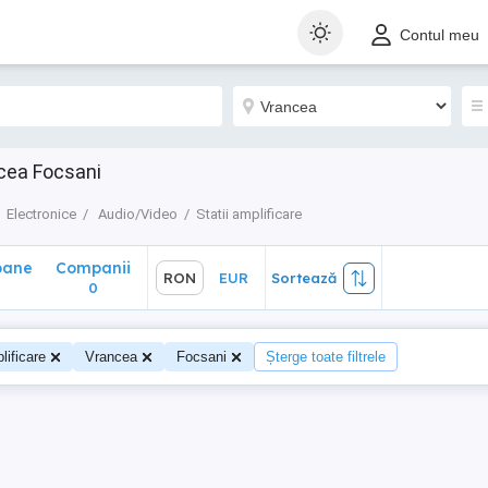
ane
Companii
RON
EUR
Sortează
Contul meu
0
cea Focsani
Electronice
Audio/Video
Statii amplificare
oane
Companii
RON
EUR
Sortează
0
lificare
Vrancea
Focsani
Șterge toate filtrele