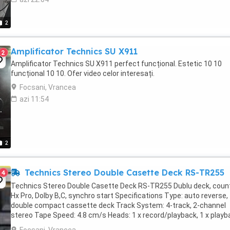
2
Amplificator Technics SU X911
2
Amplificator Technics SU X911 perfect funcțional. Estetic 10 10
funcțional 10 10. Ofer video celor interesați.
Focsani, Vrancea
azi 11:54
2
Technics Stereo Double Casette Deck RS-TR255
4
Technics Stereo Double Casette Deck RS-TR255 Dublu deck, count
Hx Pro, Dolby B,C, synchro start Specifications Type: auto reverse,
double compact cassette deck Track System: 4-track, 2-channel
stereo Tape Speed: 4.8 cm/s Heads: 1 x record/playback, 1 x playb
1 x erase Motor: 2 x DC servo Tape ...