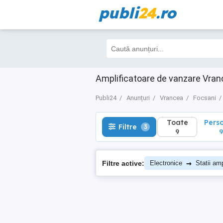
publi
24
.ro
Toate
Perso
Filtre
3
9
9
Amplificatoare de vanzare Vran
Publi24
Anunțuri
Vrancea
Focsani
Toate
Pers
Filtre
3
9
9
→
Filtre active:
Electronice
Statii amp