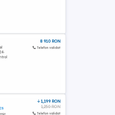
8 910 RON
al
Telefon validat
24-
ntrol
1,199 RON
1,250 RON
cs
Telefon validat
rnic