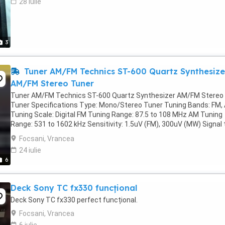
28 iulie
3
Tuner AM/FM Technics ST-600 Quartz Synthesize
AM/FM Stereo Tuner
Tuner AM/FM Technics ST-600 Quartz Synthesizer AM/FM Stereo
Tuner Specifications Type: Mono/Stereo Tuner Tuning Bands: FM,
Tuning Scale: Digital FM Tuning Range: 87.5 to 108 MHz AM Tuning
Range: 531 to 1602 kHz Sensitivity: 1.5uV (FM), 300uV (MW) Signal 
Noise Ratio: 65dB (FM) Distortion: 0.3% (FM) Selectivity: ...
Focsani, Vrancea
24 iulie
6
Deck Sony TC fx330 funcțional
Deck Sony TC fx330 perfect funcțional.
Focsani, Vrancea