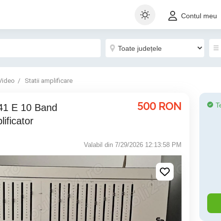
Contul meu
Video
Statii amplificare
500
RON
T
41 E 10 Band
ificator
Valabil din 7/29/2026 12:13:58 PM