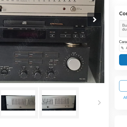
Co
Cara
A
A