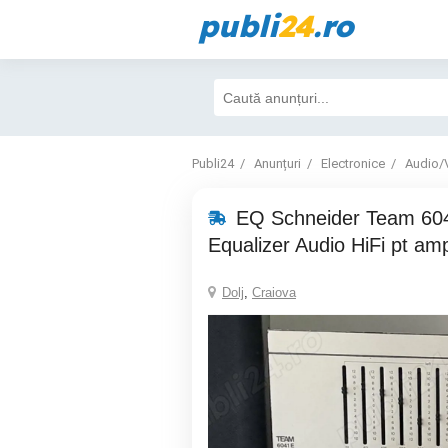
publi
24
.ro
Publi24
Anunțuri
Electronice
Audio/
EQ Schneider Team 60
Equalizer Audio HiFi pt ampl
Dolj
,
Craiova