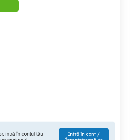
amplificator audio
Teac AS-M30 amplificator
Pioneer SA-500A
Cybernet CA-60
Craiova
Craiova
400 RON
1,250 RON
40
r, intră în contul tău
Intră în cont /