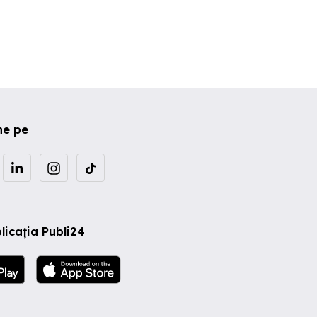
ne pe
licația Publi24