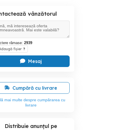
ntactează vânzătorul
ctere rămase:
2939
daugă fișier
?
Mesaj
Cumpără cu livrare
flă mai multe despre cumpărarea cu
livrare
Distribuie anunțul pe