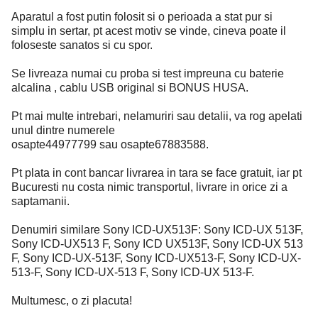
Aparatul a fost putin folosit si o perioada a stat pur si
simplu in sertar, pt acest motiv se vinde, cineva poate il
foloseste sanatos si cu spor.
Se livreaza numai cu proba si test impreuna cu baterie
alcalina , cablu USB original si BONUS HUSA.
Pt mai multe intrebari, nelamuriri sau detalii, va rog apelati
unul dintre numerele
osapte44977799 sau osapte67883588.
Pt plata in cont bancar livrarea in tara se face gratuit, iar pt
Bucuresti nu costa nimic transportul, livrare in orice zi a
saptamanii.
Denumiri similare Sony ICD-UX513F: Sony ICD-UX 513F,
Sony ICD-UX513 F, Sony ICD UX513F, Sony ICD-UX 513
F, Sony ICD-UX-513F, Sony ICD-UX513-F, Sony ICD-UX-
513-F, Sony ICD-UX-513 F, Sony ICD-UX 513-F.
Multumesc, o zi placuta!