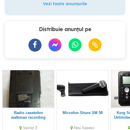
Vezi toate anunțurile
Distribuie anunțul pe
radio casetofon
Microfon Shure SM 58
Korg Sound on Sound
walkman recording
Unlimite
Sr1 Rep
Sector 3
Nou Sasesc