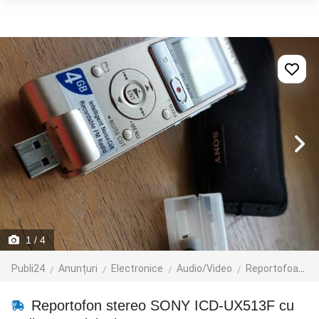
1
/ 4
Publi24
Anunțuri
Electronice
Audio/Video
Reportofoane
Reportofon stereo SONY ICD-UX513F cu