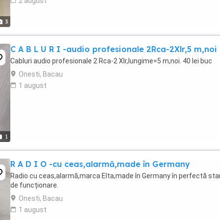
2 august
3
C A B L U R I -audio profesionale 2Rca-2Xlr,5 m,noi
Cabluri audio profesionale 2 Rca-2 Xlr,lungime=5 m,noi. 40 lei buc
Onesti, Bacau
1 august
1
R A D I O -cu ceas,alarmă,made în Germany
Radio cu ceas,alarmă,marca Elta,made în Germany în perfectă sta
de funcționare.
Onesti, Bacau
1 august