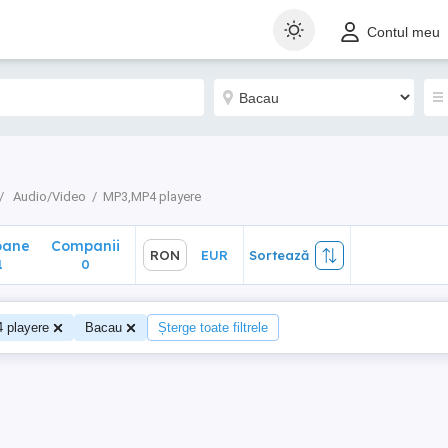
ane
Companii
RON
EUR
Sortează
Contul meu
0
Audio/Video
MP3,MP4 playere
oane
Companii
RON
EUR
Sortează
1
0
 playere
Bacau
Șterge toate filtrele