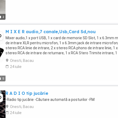
2
M I X E R audio,7 canale,Usb,Card Sd,nou
Mixer audio,1 x port USB, 1 x card de memorie SD Slot, 1 x 6.3mm 
de intrare XLR pentru microfon, 1 x 6.3mm jack de intrare microfon,
stereo RCA linie de intrare, 2 x stereo RCA phono de intrare linie, 1 x
stereo RCA de intrare de returnare, 1 x RCA Stero Trimite intrare, 1
maestru XLR ...
Onesti, Bacau
24 iulie
5
R A D I O tip jucărie
-Radio tip jucărie -Căutare automată a posturilor -FM
Onesti, Bacau
24 iulie