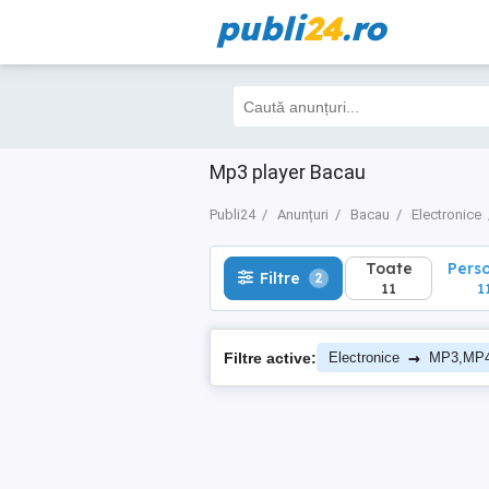
publi
24
.ro
Toate
Perso
Filtre
2
11
11
Mp3 player Bacau
Publi24
Anunțuri
Bacau
Electronice
Toate
Pers
Filtre
2
11
1
→
Filtre active:
Electronice
MP3,MP4