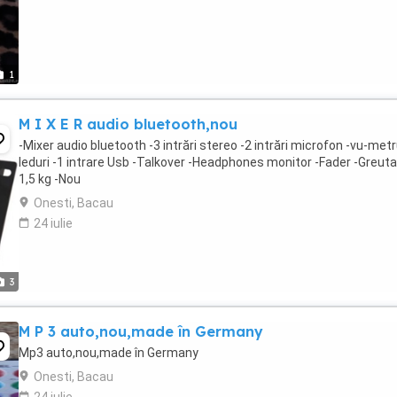
1
M I X E R audio bluetooth,nou
-Mixer audio bluetooth -3 intrări stereo -2 intrări microfon -vu-met
leduri -1 intrare Usb -Talkover -Headphones monitor -Fader -Greut
1,5 kg -Nou
Onesti, Bacau
24 iulie
3
M P 3 auto,nou,made în Germany
Mp3 auto,nou,made în Germany
Onesti, Bacau