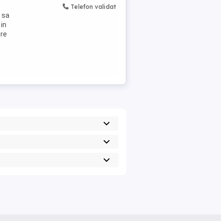
Telefon validat
 sa
 in
ere