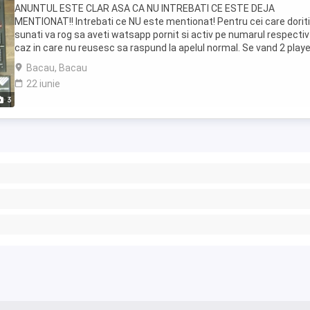
ANUNTUL ESTE CLAR ASA CA NU INTREBATI CE ESTE DEJA
MENTIONAT!! Intrebati ce NU este mentionat! Pentru cei care doriti
sunati va rog sa aveti watsapp pornit si activ pe numarul respectiv
caz in care nu reusesc sa raspund la apelul normal. Se vand 2 play
cdj profesionale, Reloop RMP 2 mp3 Sunt ...
Bacau, Bacau
22 iunie
3