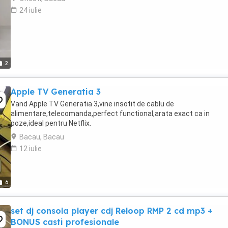
24 iulie
2
Apple TV Generatia 3
Vand Apple TV Generatia 3,vine insotit de cablu de
alimentare,telecomanda,perfect functional,arata exact ca in
poze,ideal pentru Netflix.
Bacau, Bacau
12 iulie
6
set dj consola player cdj Reloop RMP 2 cd mp3 +
BONUS casti profesionale