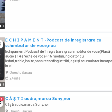
24 iulie
1
E C H I P A M E N T -Podcast de înregistrare cu
schimbator de voce,nou
Echipament Podcast de înregistrare și schimbător de voce(Placă
audio ) 14 efecte de voce+16 moduri,indicator cu
leduri,treble,înalte,bass,recording,intrări,ieșiriși acumulator incorp
în el.
Onesti, Bacau
24 iulie
3
C Ă Ș T I audio,marca Sony,noi
1
Căști audio,marca Sony,noi
Onesti, Bacau