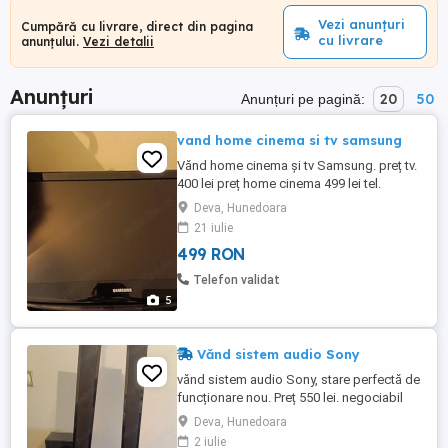
Vezi anunțuri
Cumpără cu livrare, direct din pagina
cu livrare
anunțului.
Vezi detalii
Anunțuri
20
50
Anunțuri pe pagină:
vand home cinema si tv samsung
Vănd home cinema și tv Samsung. preț tv.
400 lei preț home cinema 499 lei tel.
Deva, Hunedoara
21 iulie
499 RON
Telefon validat
5
Vănd sistem audio Sony
vănd sistem audio Sony, stare perfectă de
funcționare nou. Preț 550 lei. negociabil
tel.
Deva, Hunedoara
2 iulie