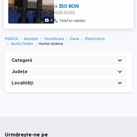
350 RON
400 RON
4
Telefon validat
Publi24
Anunțuri
Hunedoara
Deva
Electronice
Audio/Video
Home cinema
Categorii
Județe
Localități
Urmărește-ne pe