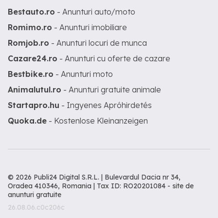
Bestauto.ro
- Anunturi auto/moto
Romimo.ro
- Anunturi imobiliare
Romjob.ro
- Anunturi locuri de munca
Cazare24.ro
- Anunturi cu oferte de cazare
Bestbike.ro
- Anunturi moto
Animalutul.ro
- Anunturi gratuite animale
Startapro.hu
- Ingyenes Apróhirdetés
Quoka.de
- Kostenlose Kleinanzeigen
© 2026 Publi24 Digital S.R.L. | Bulevardul Dacia nr 34,
Oradea 410346, Romania | Tax ID: RO20201084 -
site de
anunturi gratuite
26.08.06.c0c206c