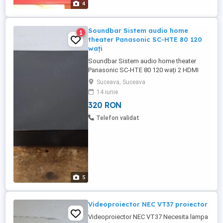
4
Soundbar Sistem audio home
1
theater Panasonic SC-HTE 80 120
wați
Soundbar Sistem audio home theater
Panasonic SC-HTE 80 120 wați 2 HDMI
Audio digital ARC Bluetooth etc. Sunet 3D
Suceava, Suceava
Dolby efect surround 3 subwoofer etc.
14 iunie
Asociere NFC Lățime x Înălțime x
320 RON
Adancime: 460 x 60 x 280 mm 3,2 kg
Telecomandă Cablu de alimentare Cablu
Telefon validat
audio Manual de ...
5
Videoproiector NEC VT37 proiector
Videoproiector NEC VT37 Necesita lampa