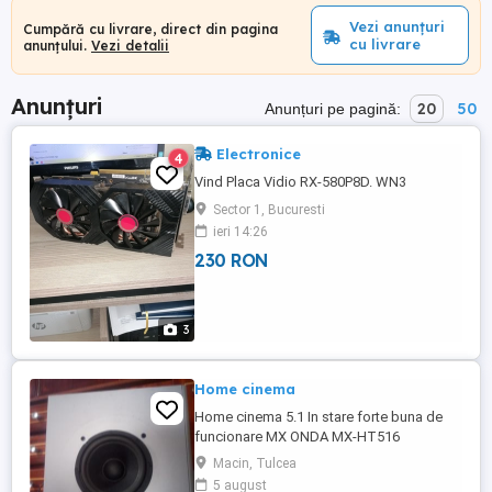
Vezi anunțuri
Cumpără cu livrare, direct din pagina
cu livrare
anunțului.
Vezi detalii
Anunțuri
20
50
Anunțuri pe pagină:
Electronice
4
Vind Placa Vidio RX-580P8D. WN3
Sector 1, Bucuresti
ieri 14:26
230 RON
3
Home cinema
Home cinema 5.1 In stare forte buna de
funcionare MX ONDA MX-HT516
Diametrul subwoferului 20 cm. Este adusa
Macin, Tulcea
din Spania. Scoate 50 w. reali pe statie.
5 august