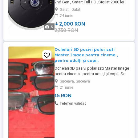
2nd Gen , Smart Full HD ,Sigilat 2380 lei
Videoproiector SAMSUNG The Freestyle
Galati, Galati
2nd Gen SP-LFF3CLAX, Full HD 1920 x
24 iunie
1080p, 230 lumeni, Wi-Fi, sigilat Sunet
2,000 RON
premium, pure color, hdr etc Generatia a
5
2,350 RON
doua Proiectie ecran 254 cm Focalizare
automata pentru imagini clare
Videoproiector ...
Ochelari 3D pasivi polarizati
Master Image pentru cinema ,
pentru adulți și copii.
Ochelari 3D pasivi polarizati Master Image
pentru cinema , pentru adulți și copii. Se
vând la Lot de 6 bucati. Noi. Nepurtați . 15
Suceava, Suceava
lei 6 buc Ochelari vizualizare 3D pasivi
21 iunie
pentru cinema sau proiectii televizor
15 RON
Telefon validat