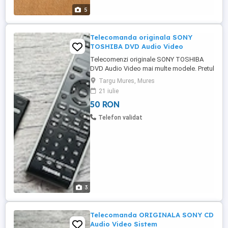
5
Telecomanda originala SONY
TOSHIBA DVD Audio Video
Telecomenzi originale SONY TOSHIBA
DVD Audio Video mai multe modele. Pretul
pe bucata este 50ro+23ron
Targu Mures, Mures
transportul(posta romana) -sony-RMT-502
21 iulie
-sony-RM-X151 -sony-RMT-507 -toshiba-
50 RON
SE-SE-R0179
Telefon validat
3
Telecomanda ORIGINALA SONY CD
Audio Video Sistem