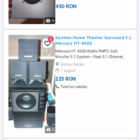
Unitatea cu satelitii cantaresc in jur de
450 RON
17kg. Dimensiunea unitatii: 45X45X20cm.
Are si telecomanda la statie.
9
Syatem Home Theater Surround 5.1
1
Mercury HT-4500
Mercury HT 4500 Watts PMPO Sub-
Woofer 5.1 System • Real 5.1 Channel,
compatible with AC-3, DTS & THX •
Bacau, Bacau
Stereo Audio through Six-Channel
1 august
Speakers • 8 Watts RMA per Channel
225 RON
Satellite • 30 Watts RMS wooden Sub-
Woofer Input Impedance Sub-Woofer:
Telefon validat
6Ohm Satellite: 4 Ohm Sub-Woofer Driver:
30 Watts Magnetically ...
3