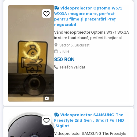
Videoproiector Optoma W371
WXGA imagine mare, perfect
pentru filme și prezentări Preț
negociabil
Vând videoproiector Optoma W371 WXGA
în stare foarte bună, perfect funcțional.
Ideal pentru: filme și seriale meciuri cu
Sector 5, Bucuresti
prietenii gaming pe ecran mare prezentări
5 iulie
sau birou Caracteristici: imagine clară și
850 RON
luminoasă rezoluție WXGA model fiabil de
la Optoma potrivit pentru ecran mare ...
Telefon validat
5
Videoproiector SAMSUNG The
Freestyle 2nd Gen , Smart Full HD
,Sigilat
Videoproiector SAMSUNG The Freestyle