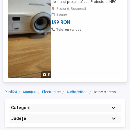
de aici și prețul scăzut. Proiectorul NEC
VT37 e un proiector portabil. TRIMIT si in
Sector 6, Bucuresti
țară.capabil să afișeze 1.500 de lumeni la
8 iunie
setarea cea mai luminoasă, rezoluție:
199 RON
1080i. 720p. Tehnologia internă 3LCD e un
design inovator cu 3 cipuri ce se
Telefon validat
diferențiază prin furnizarea ...
5
Publi24
Anunțuri
Electronice
Audio/Video
Home cinema
Categorii
Județe