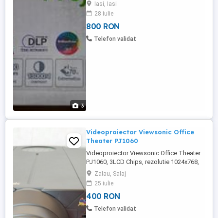
multe informatii la tel
Iasi, Iasi
28 iulie
800 RON
Telefon validat
3
Videoproiector Viewsonic Office
Theater PJ1060
Videoproiector Viewsonic Office Theater
PJ1060, 3LCD Chips, rezolutie 1024x768,
brighness 2,200 ANSI Lumens, marime
Zalau, Salaj
imagine 127 cm - 508 cm, distanta de
25 iulie
proiectie 2.4 m - 7.6 m, 2 difuzoare
400 RON
(stereo) incorporate, zoom si focus
actionat digital de pe telecomanda,
Telefon validat
telecomanda si cablu PC incluse. Prefer ...