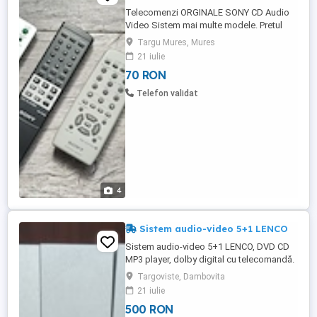
Telecomenzi ORGINALE SONY CD Audio
Video Sistem mai multe modele. Pretul
dfera in functie de model la care se mai
Targu Mures, Mures
adauga si transportul cu posta romana
21 iulie
23ron: -sony-RM-D335 (CD) 100ron -sony-
70 RON
RM-S509 AUDIO SISTEM 100ron -sony-
RM-ADP004 AV SISTEM 80rom -sony-RM-
Telefon validat
U500 AV SISTEM 80ron -sony-RM-SR100
SISTEM ...
4
Sistem audio-video 5+1 LENCO
Sistem audio-video 5+1 LENCO, DVD CD
MP3 player, dolby digital cu telecomandă.
Targoviste, Dambovita
21 iulie
500 RON