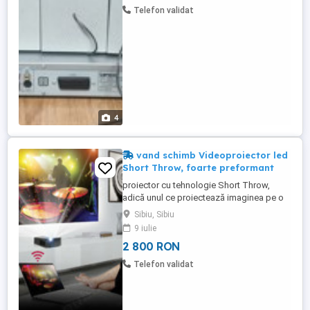
Telefon validat
4
vand schimb Videoproiector led
Short Throw, foarte preformant
proiector cu tehnologie Short Throw,
adică unul ce proiectează imaginea pe o
diagonală mare de la distanțe scurte. LG
Sibiu, Sibiu
Minibeam UST PF1000U Lampă LED RGB
9 iulie
cu tehnologie DLP; Rezoluție nativă Full
2 800 RON
HD 1080p, 1920 x 1080 pixeli, format 16:9
Just Scan Original 4:3 Zoom Cinema
Telefon validat
Zoom; Luminozitate: până la 1000 ...