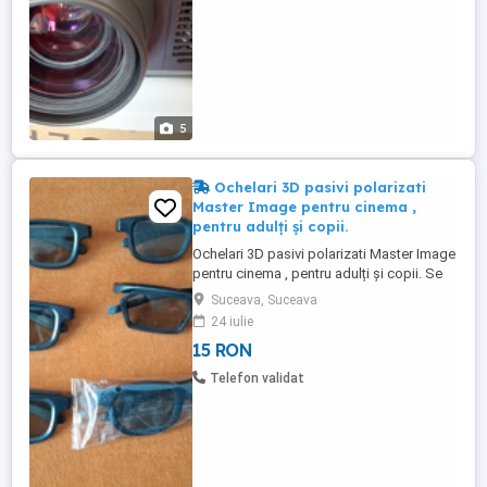
5
Ochelari 3D pasivi polarizati
Master Image pentru cinema ,
pentru adulți și copii.
Ochelari 3D pasivi polarizati Master Image
pentru cinema , pentru adulți și copii. Se
vând la Lot de 6 bucati. Noi. Nepurtați . 15
Suceava, Suceava
lei 6 buc Ochelari vizualizare 3D pasivi
24 iulie
pentru cinema sau proiectii televizor
15 RON
Telefon validat