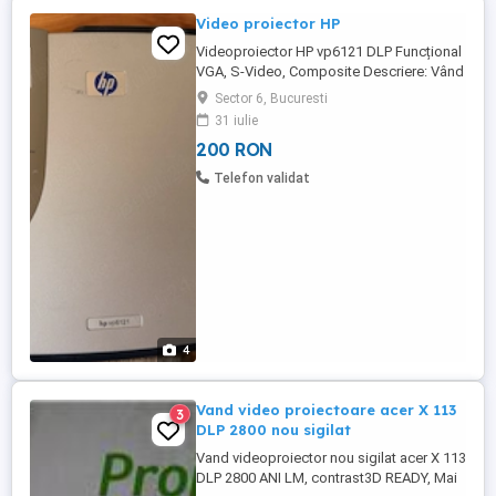
Video proiector HP
Videoproiector HP vp6121 DLP Funcțional
VGA, S-Video, Composite Descriere: Vând
videoproiector HP vp6121 cu tehnologie
Sector 6, Bucuresti
DLP, în stare bună, cu urme normale de
31 iulie
utilizare. Caracteristici: * Model: HP
200 RON
vp6121 * Tehnologie: DLP * Lampă: 200W
* Intrări: VGA In Out, S-Video, Composite
Telefon validat
Video, USB și Audio * ...
4
Vand video proiectoare acer X 113
3
DLP 2800 nou sigilat
Vand videoproiector nou sigilat acer X 113
DLP 2800 ANI LM, contrast3D READY, Mai