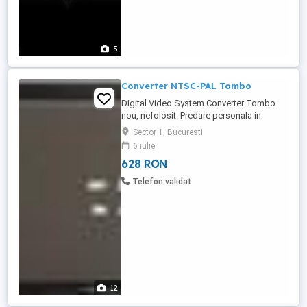
5
Converter NTSC-PAL Tombo
Digital Video System Converter Tombo
nou, nefolosit. Predare personala in
Bucuresti zona Casa Presei sau Parc
Sector 1, Bucuresti
Bazilescu. Discutii numai aici prin mesaje.
6 iulie
Multumesc
628 RON
Telefon validat
12