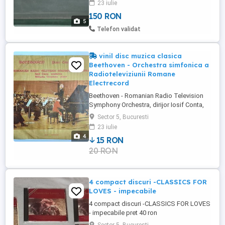
23 iulie
impecabile pret 150 ron
150 RON
5
Telefon validat
vinil disc muzica clasica
Beethoven - Orchestra simfonica a
Radioteleviziunii Romane
Electrecord
Beethoven - Romanian Radio Television
Symphony Orchestra, dirijor Iosif Conta,
solista pian Mihaela Ursuleasa.
Sector 5, Bucuresti
Electrecord ‎– ST-ECE 03589 anul 1988.
23 iulie
Discul este intr-o stare impecabila.
4
15 RON
20 RON
4 compact discuri -CLASSICS FOR
LOVES - impecabile
4 compact discuri -CLASSICS FOR LOVES
- impecabile pret 40 ron