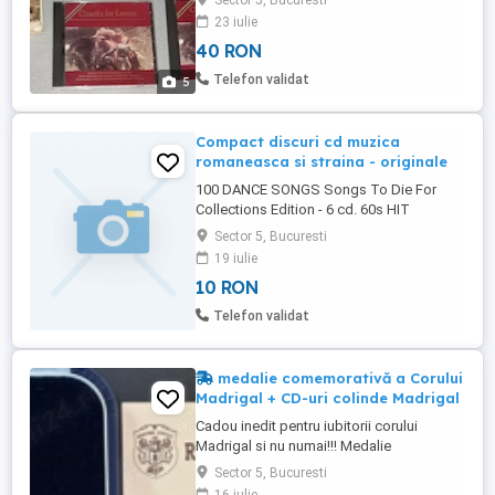
Sector 5, Bucuresti
23 iulie
40 RON
Telefon validat
5
Compact discuri cd muzica
romaneasca si straina - originale
100 DANCE SONGS Songs To Die For
Collections Edition - 6 cd. 60s HIT
DIAMONDS 3 cd. 80s LOVE The Ultimate
Sector 5, Bucuresti
Collection 3 cd. ANDREA CHENIER -
19 iulie
LUCIANO PAVAROTTI * Caballe - Nucci -
10 RON
Chailly - 3 cd. ANTONIO VIVALDI * The
Royal Philarmonic Orchestra
Telefon validat
AROMOTHERAPY * Relaxing Levantis ART
TATUM * Get Happy BILLY ...
medalie comemorativă a Corului
Madrigal + CD-uri colinde Madrigal
Cadou inedit pentru iubitorii corului
Madrigal si nu numai!!! Medalie
comemorativă a Corului Național de
Sector 5, Bucuresti
Cameră Madrigal, emisă pentru a marca