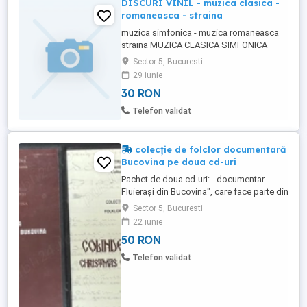
DISCURI VINIL - muzica clasica -
romaneasca - straina
muzica simfonica - muzica romaneasca
straina MUZICA CLASICA SIMFONICA
CONCERTE PT. CHITARA SI ORCHESTRA -
Sector 5, Bucuresti
chitara COSTAS COTSIOLIS DAVID
29 iunie
OISTRAKH - violin - Svyatoslav Richter
30 RON
pian - J. Brahms - S. Prokofief DINU
LIPATTI - Historical recordings 2 viniluri
Telefon validat
DVORAK - New World Symphony - New
Symphony ...
colecție de folclor documentară
Bucovina pe doua cd-uri
Pachet de doua cd-uri: - documentar
Fluierași din Bucovina", care face parte din
"Colecția de folclor a Bucovinei" a
Sector 5, Bucuresti
Centrului Cultural Bucovina, Editura Lidana
22 iunie
Suceava, 2017; - colecție de folclor
50 RON
documentară Colinde din Bucovina
Christmas Carols from Bukovina, TIPOART
Telefon validat
Suceava - 2016