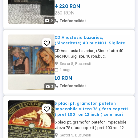
2 - 20.000 kHz, telecomanda inclusa,
220 RON
predare personala, probe functionare,
230 RON
citeste cd originale dar si cele in mp3.
5
Telefon validat
CD Anastasia Lazariuc,
(Sinceritate) 40 buc.NOI. Sigilate
CD Anastasia Lazariuc, (Sinceritate) 40
buc.NOI. Sigilate. 10 ron.buc.
Sector 5, Bucuresti
1 august
10 RON
Telefon validat
3
5 placi pt. gramofon patefon
impecabile viteza 78 ( fara coperti
) pret 100 ron 12 inch ( cele mari
5 placi pt. gramofon patefon impecabile
viteza 78 ( fara coperti ) pret 100 ron 12
inch ( cele mari ) - titlurile in poze
Sector 5, Bucuresti