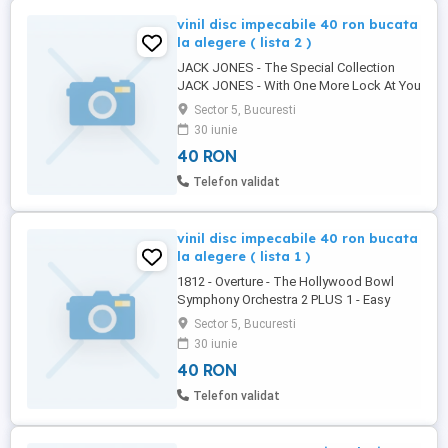
vinil disc impecabile 40 ron bucata
la alegere ( lista 2 )
JACK JONES - The Special Collection
JACK JONES - With One More Lock At You
JACK JONES - Without Her - Live For Life
Sector 5, Bucuresti
JAMES LAST - 16 Best Loved Classical
30 iunie
Melodies JANES LAST - Non Stop
40 RON
Dancing 8 - 28 his fur ihre party JAZZ
GIANT - Louis Armstrong And His All Stars
Telefon validat
etc - 2 viniluri JERRY LEE LEWIS - ...
vinil disc impecabile 40 ron bucata
la alegere ( lista 1 )
1812 - Overture - The Hollywood Bowl
Symphony Orchestra 2 PLUS 1 - Easy
Come. Easy 20 ALL TIME GREATS OF THE
Sector 5, Bucuresti
50 20 COUNTRY GREATS - ( Jim Reeves -
30 iunie
George Hamilton - Hank Show - Hank
40 RON
Locklin - etc ) 20 GOLDEN GREATS - Of
KEN DODD 20 GOLDEN HIT SONGS OF
Telefon validat
THE 50 "S 20 SCOTTISH MELODIES 20
SUPER POWER ...