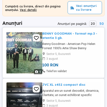
Vezi anunțuri
Cumpără cu livrare, direct din pagina
cu livrare
anunțului.
Vezi detalii
Anunțuri
20
50
Anunțuri pe pagină:
BENNY GOODMAN - format mp.3 -
atentie 3 gb.
Benny Goodman - American Pop Helen
Forrest 1930's Artie Shaw Benny
Goodman - Carnegie Hall Jazz Concert
Sector 5, Bucuresti
Benny Goodman - Collectors' Gems (1929-
3 august
1945) Benny Goodman - Concert In
100 RON
Moscow, Hot & Special ! Benny Goodman
- Let's Dance (1935) Benny Goodman -
Telefon validat
5
One Night Stand The Hotel New Yorker
November 17, ...
JVC XL z452 compact disc
Aparatul are un sunet deosebit, dinamica,
Claritate, un sunet echilibrat specific
gamei JVC, functi editare, ddrp, vumetru,
Sector 5, Bucuresti
iesire analogica si optic digital, frecventa
3 august