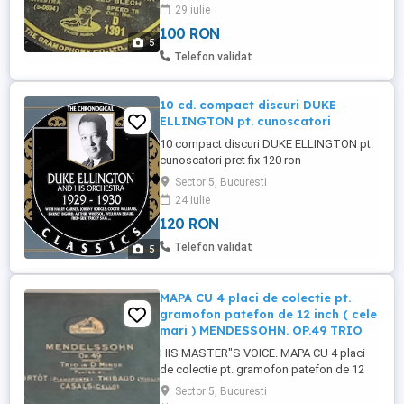
29 iulie
100 RON
5
Telefon validat
10 cd. compact discuri DUKE
ELLINGTON pt. cunoscatori
10 compact discuri DUKE ELLINGTON pt.
cunoscatori pret fix 120 ron
Sector 5, Bucuresti
24 iulie
120 RON
Telefon validat
5
MAPA CU 4 placi de colectie pt.
gramofon patefon de 12 inch ( cele
mari ) MENDESSOHN. OP.49 TRIO
HIS MASTER"S VOICE. MAPA CU 4 placi
de colectie pt. gramofon patefon de 12
inch ( cele mari ) viteza 78 -
Sector 5, Bucuresti
MENDESSOHN. OP.49 TRIO IN D MINOR.